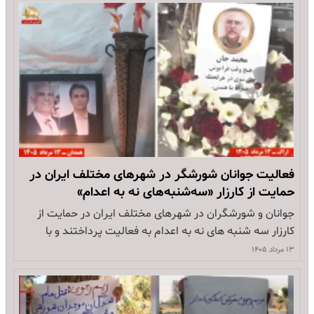
🔴اردبیل(انگوت): انفجار در قضاییه جلادان 🔴خرم آباد: به
آتش کشیدن پوستر خمینی…
فعالیت جوانان شورشگر در شهرهای مختلف ایران در
حمایت از کارزار «سه‌شنبه‌های نه به اعدام»
جوانان و شورشگران در شهرهای مختلف ایران در حمایت از
کارزار سه شنبه های نه به اعدام به فعالیت پرداختند و با
شعارهایی علیه احکام اعدام حمایت خود را از این کارزار ابراز
۱۳ مرداد ۱۴۰۵
داشتند. آنها همچنین با گل و شمع از مجاهدین سربدار محمد
تقوی و بهروز احسانی و مهدی…