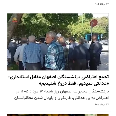
اعزام کنند موافقت کردند.» این نیرو برای تضمین خلع سلاح
۱۷ مرداد ۱۴۰۵
حزب الله اعزام خواهد شد فهرستی در جریان جلسات این
هفته بین لبنان و اسرائیل در سفارت آمریکا…
تجمع اعتراضی بازنشستگان اصفهان مقابل استانداری:
«عدالتی ندیدیم، فقط دروغ شنیدیم»
بازنشستگان مخابرات اصفهان روز شنبه ۱۷ مرداد ۱۴۰۵ در
اعتراض به بی عدالتی، غارتگری و پایمال شدن مطالباتشان
مقابل استانداری اصفهان تجمع کردند بازنشستگان معترض با
۱۷ مرداد ۱۴۰۵
تجمع مقابل استانداری اصفهان، نسبت به بی عدالتی و چپاول