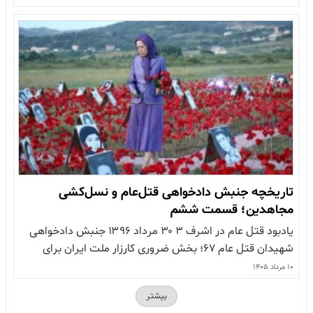
بین المللی درباره قتل عام ۶۷ و محاکمه مسئولان جنایت علیه
بشریت در حاکمیت آخوندی پاریس - شهرداری منطقه پنج - ۷
آذر…
تاریخچه جنبش دادخواهی قتل‌عام و نسل‌کشی
مجاهدین؛ قسمت ششم
یادبود قتل عام در اشرف ۳ ۳۰ مرداد ۱۳۹۶ جنبش دادخواهی
شهیدان قتل عام ۶۷؛ بخش ضروری کارزار ملت ایران برای
سرنگونی این اجتماع، یک اجتماع فوق العاده است. در میان
۱۰ مرداد ۱۴۰۵
شما مجاهدان آزادی که این جا حضور دارید، بیش از ۹۲۰ نفر
بیشتر
سال ها در زندان های شاه و…