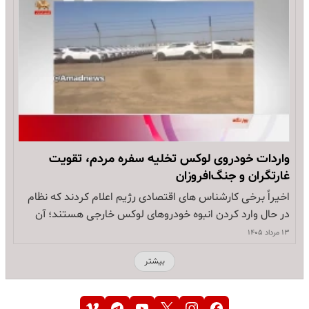
واردات خودروی لوکس تخلیه سفره مردم، تقویت
غارتگران و جنگ‌افروزان
اخیراً برخی کارشناس های اقتصادی رژیم اعلام کردند که نظام
در حال وارد کردن انبوه خودروهای لوکس خارجی هستند؛ آن
هم وسط جنگ و درگیری! آن هم در شرایطی که مردم مشکل
۱۳ مرداد ۱۴۰۵
نان و آب و دارو دارند! ظاهراًباید کاسه ای زیر نیم کاسه باشد!
بیشتر
سعید لیلاز کارشناس حکومتی به…