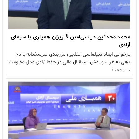
محمد محدثین در سی‌امین گلریزان همیاری با سیمای
آزادی
بازخوانی ابعاد دیپلماسی انقلابی، مرزبندی سرسختانه با باج
دهی به غرب و نقش استقلال مالی در حفظ آزادی عمل مقاومت
در گفت وگو با محمد محدثین گشودن دفتر همیاری با یاد و
۱۷ مرداد ۱۴۰۵
ادای احترام به شهیدان