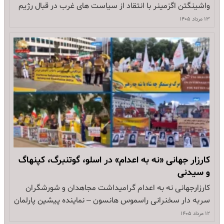
واشینگتن اگزمینر با انتقاد از سیاست های غرب در قبال رژیم
ایران، خواستار حمایت از مردم ایران و مقاومت سازمان یافته
۱۳ مرداد ۱۴۰۵
برای دستیابی به یک جمهوری دموکراتیک شد پاتریک کندی در
مقاله یی که روز ۳ اوت ۲۰۲۶ در روزنامه واشنگتن اگزمینر
منتشر…
کارزار جهانی «نه به اعدام» در اسلو، گوتنبرگ، کپنهاگ
و سیدنی
کارزارجهانی نه به اعدام گرامیداشت مجاهدان و شورشگران
سربه دار سخنرانی راسموس هانسون – نماینده پیشین پارلمان
نروژ با درود به همه شما عزیزان، به شما و تمامی کسانی که
۱۲ مرداد ۱۴۰۵