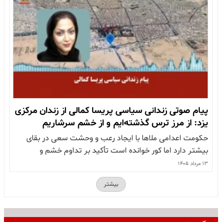
«عدالتی ندیدیم، فقط…
پیام صوتی زندانی سیاسی پریسا کمالی از زندان مرکزی
یزد: از مرز ترس گذشته‌ایم و از خشم سرشاریم
حکومت اعدامی ملاها با ایجاد رعب و وحشت سعی در بقای
بیشتر دارد اما کور خوانده است تأکید بر تداوم خشم و
مقاومت مردم و فراخوان به سازمان های حقوق بشری برای
۱۳ مرداد ۱۴۰۵
متوقف کردن ماشین کشتار رژیم پریسا کمالی، از زندانیان
بیشتر
سیاسی در زندان مرکزی یزد، با ارسال پیام صوتی،…