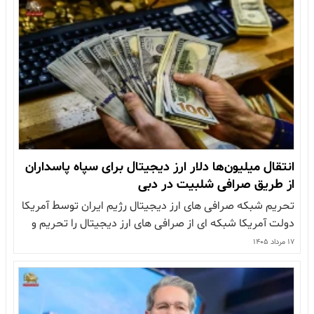
و وضعیت معیشتی خود اعتراض کردند و از جمله شعار دادند:
«عدالتی ندیدیم، فقط…
انتقال میلیون‌ها دلار ارز دیجیتال برای سپاه پاسداران
از طریق صرافی شلبیت در دبی
تحریم شبکه صرافی های ارز دیجیتال رژیم ایران توسط آمریکا
دولت آمریکا شبکه ای از صرافی های ارز دیجیتال را تحریم و
اعلام کرد این صرافی ها در دبی میلیون ها دلار ارز دیجیتال را
۱۷ مرداد ۱۴۰۵
برای سپاه پاسداران و سایر گروه های مرتبط با رژیم ایران
پردازش می کرده اند.…