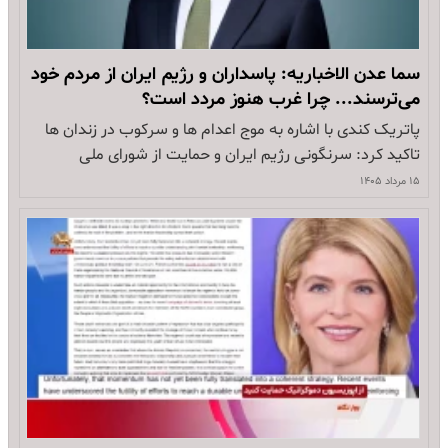
سما عدن الاخباریه: پاسداران و رژیم ایران از مردم خود
می‌ترسند... چرا غرب هنوز مردد است؟
پاتریک کندی با اشاره به موج اعدام ها و سرکوب در زندان ها
تاکید کرد: سرنگونی رژیم ایران و حمایت از شورای ملی
مقاومت و برنامه خانم مریم رجوی تنها راه باقی مانده است
۱۵ مرداد ۱۴۰۵
بازتاب مقاله پاتریک کندی در سما عدن الاخباریه یمن: روزنامه
آمریکایی واشنگتن اگزمینر مقاله ای از…