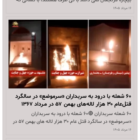
شاه و شیخ را کهنه کرده اند، با کسانی که از قتل عام زندانیان
۱۶ مرداد ۱۴۰۵
سیاسی شان عبور کرده اند ۲ـ مسعود رجوی درس آموزی از آن
تجربه های تلخ…
۶۰ شعله با درود به سربداران «سرموضع» در سالگرد
قتل‌عام ۳۰ هزار لاله‌های بهمن ۵۷ در مـرداد ۱۳۶۷
۶۰ شعله سربداران 🔴۶۰ شعله با درود به سربداران
«سرموضع» در سالگرد قتل عام ۳۰ هزار لاله های بهمن ۵۷ در
مـرداد ۱۳۶۷ با لعنت به دجال ضدبشر،خمینی خون آشام
۱۶ مرداد ۱۴۰۵
🔴کرمانشاه: انفجار در ۲ پایگاه بسیج سپاه پاسداران