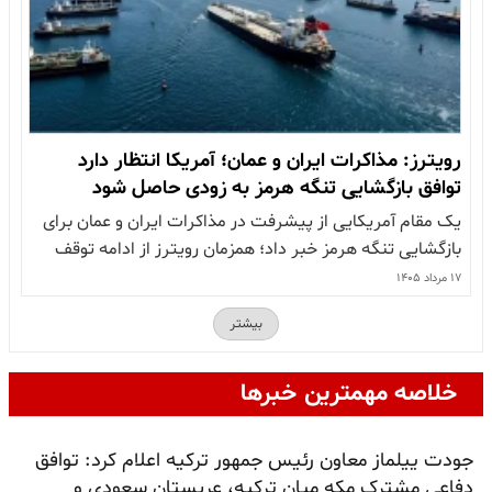
رویترز: مذاکرات ایران و عمان؛ آمریکا انتظار دارد
توافق بازگشایی تنگه هرمز به‌ زودی حاصل شود
یک مقام آمریکایی از پیشرفت در مذاکرات ایران و عمان برای
بازگشایی تنگه هرمز خبر داد؛ همزمان رویترز از ادامه توقف
حملات آمریکا به ایران و تشدید اختلافات درونی رژیم بر سر
۱۷ مرداد ۱۴۰۵
مذاکرات خبر می دهد رویترز روز شنبه ۱۷ مرداد گزارش داد
بیشتر
یک مقام آمریکایی از پیشرفت میان ایران…
خلاصه مهمترین خبرها
جودت ییلماز معاون رئیس جمهور ترکیه اعلام کرد: توافق
دفاعی مشترک مکه میان ترکیه، عربستان سعودی و