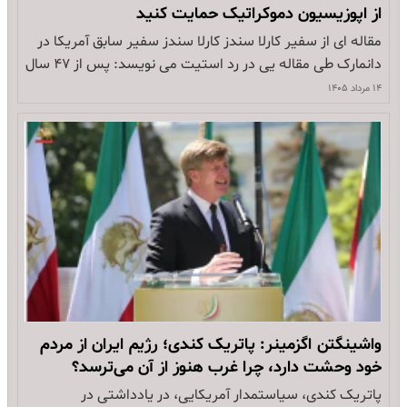
‌از اپوزیسیون دموکراتیک حمایت کنید
مقاله ای از سفیر کارلا سندز کارلا سندز سفیر سابق آمریکا در
دانمارک طی مقاله یی در رد استیت می نویسد: پس از ۴۷ سال
حاکمیت، دیکتاتوری مذهبی ایران در آستانه سقوط قرار گرفته
۱۴ مرداد ۱۴۰۵
است. این رژیم برای نزدیک به پنج دهه منبع ترور و بی ثباتی
بوده است، ابتدا…
واشینگتن اگزمینر: پاتریک کندی؛ رژیم ایران از مردم
خود وحشت دارد، چرا غرب هنوز از آن می‌ترسد؟
پاتریک کندی، سیاستمدار آمریکایی، در یادداشتی در