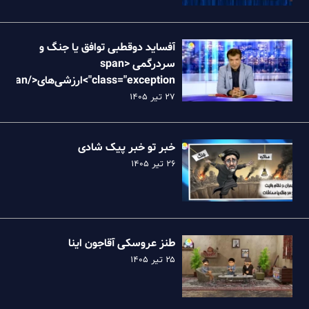
آفساید دوقطبی توافق یا جنگ و
سردرگمی <span
class="exception">ارزش
نظام
۲۷ تیر ۱۴۰۵
خبر تو خبر پیک شادی
۲۶ تیر ۱۴۰۵
طنز عروسکی آقاجون اینا
۲۵ تیر ۱۴۰۵