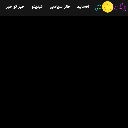
آفساید
طنز سیاسی
فینیتو
خبر تو خبر