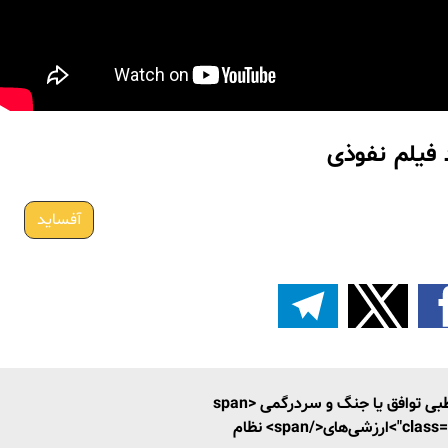
فیلم نفوذی
آفساید
آفساید دوقطبی توافق یا جنگ و سردرگمی <span
ای</span> نظام