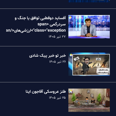
آفساید دوقطبی توافق یا جنگ و
سردرگمی <span
class="exception">ارزش
نظام
۲۷ تیر ۱۴۰۵
خبر تو خبر پیک شادی
۲۶ تیر ۱۴۰۵
طنز عروسکی آقاجون اینا
۲۵ تیر ۱۴۰۵