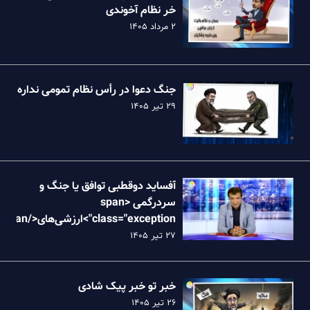
خر نظام آخوندی
۲ مرداد ۱۴۰۵
جنگ دعوا در رأس نظام تمومی نداره
۲۹ تیر ۱۴۰۵
آفساید دوقطبی توافق یا جنگ و
سردرگمی <span
class="exception">ارزش
نظام
۲۷ تیر ۱۴۰۵
خبر تو خبر پیک شادی
۲۶ تیر ۱۴۰۵