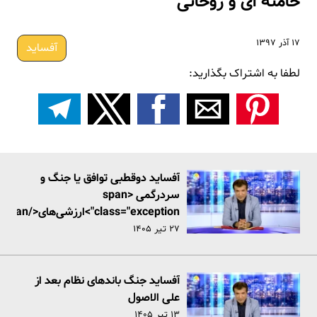
خامنه ای و روحانی
۱۷ آذر ۱۳۹۷
آفساید
لطفا به اشتراک بگذارید:
آفساید دوقطبی توافق یا جنگ و
سردرگمی <span
class="exception">ارزش
نظام
۲۷ تیر ۱۴۰۵
آفساید جنگ باندهای نظام بعد از
علی الاصول
۱۳ تیر ۱۴۰۵