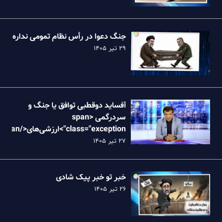
جنگ دعوا در رأس نظام تمومی نداره
۲۹ تیر ۱۴۰۵
آفساید دوقطبی توافق یا جنگ و
سردرگمی <span
class="exception">ارزش
نظام
۲۷ تیر ۱۴۰۵
خبر تو خبر پیک شادی
۲۶ تیر ۱۴۰۵