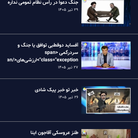
جنگ دعوا در رأس نظام تمومی نداره
۲۹ تیر ۱۴۰۵
آفساید دوقطبی توافق یا جنگ و
سردرگمی <span
class="exception">ارزش
نظام
۲۷ تیر ۱۴۰۵
خبر تو خبر پیک شادی
۲۶ تیر ۱۴۰۵
طنز عروسکی آقاجون اینا