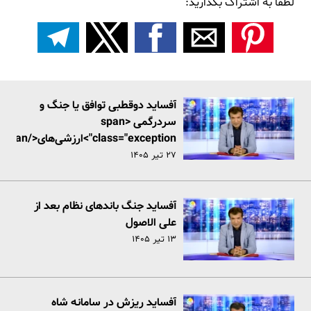
لطفا به اشتراک بگذارید:
آفساید دوقطبی توافق یا جنگ و
سردرگمی <span
class="exception">ارزش
نظام
۲۷ تیر ۱۴۰۵
آفساید جنگ باندهای نظام بعد از
علی الاصول
۱۳ تیر ۱۴۰۵
آفساید ریزش در سامانه شاه