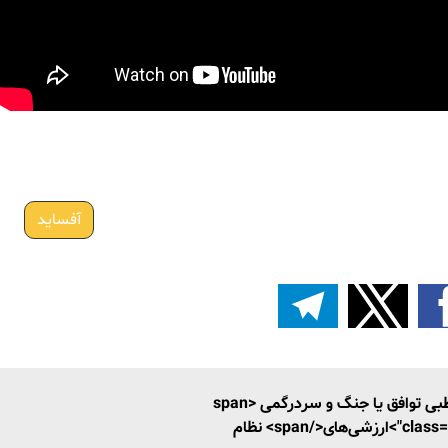
آفساید
آفساید دوقطبی توافق یا جنگ و سردرگمی <span
ای</span> نظام