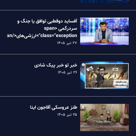
آفساید دوقطبی توافق یا جنگ و
سردرگمی <span
class="exception">ارزش
نظام
۲۷ تیر ۱۴۰۵
خبر تو خبر پیک شادی
۲۶ تیر ۱۴۰۵
طنز عروسکی آقاجون اینا
۲۵ تیر ۱۴۰۵