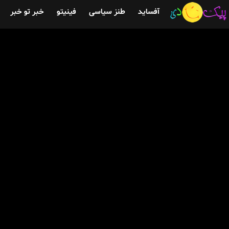
آفساید
طنز سیاسی
فینیتو
خبر تو خبر