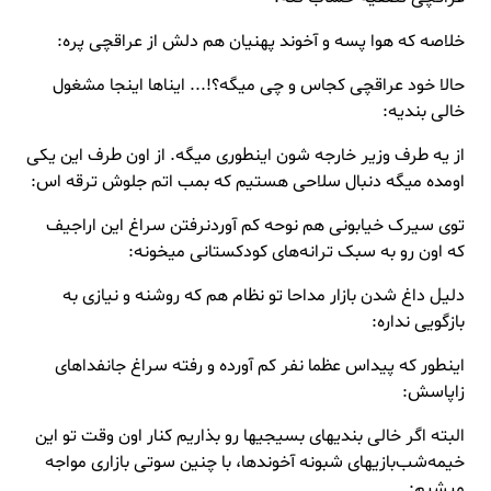
خلاصه که هوا
پسه
و آخوند
پهنیان
هم دلش از عراقچی پره:
حالا خود عراقچی کجاس و چی میگه؟!... ایناها اینجا مشغول
خالی بندیه:
از یه طرف وزیر خارجه شون اینطوری میگه. از اون طرف این یکی
اومده میگه دنبال سلاحی هستیم که بمب اتم جلوش ترقه اس:
توی سیرک خیابونی هم نوحه کم آوردنرفتن سراغ این اراجیف
که اون رو به سبک ترانه‌های کودکستانی میخونه:
دلیل داغ شدن بازار
مداحا
تو نظام هم که روشنه و نیازی به
بازگویی نداره:
اینطور که پیداس عظما نفر کم آورده و رفته سراغ
جانفداهای
زاپاسش:
البته اگر خالی بندیهای بسیجیها رو بذاریم کنار اون وقت تو این
خیمه‌شب‌بازیهای شبونه آخوندها، با چنین سوتی بازاری مواجه
میشیم: