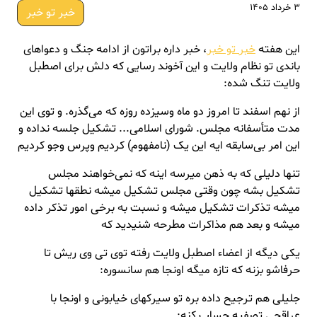
۳ خرداد ۱۴۰۵
خبر تو خبر
این هفته
خبر تو خبر
، خبر داره براتون از ادامه جنگ و دعواهای
باندی تو نظام ولایت و این آخوند رسایی که دلش برای اصطبل
ولایت تنگ شده:
از نهم اسفند تا امروز دو ماه
وسیزده
روزه که می‌گذره. و توی این
مدت متأسفانه مجلس. شورای اسلامی... تشکیل جلسه نداده و
این امر بی‌سابقه
ایه
این یک (نامفهوم) کردیم
وپرس
وجو
کردیم
تنها دلیلی که به ذهن میرسه اینه که نمی‌خواهند مجلس
تشکیل بشه چون وقتی مجلس تشکیل میشه نطقها تشکیل
میشه تذکرات تشکیل میشه و نسبت به برخی امور تذکر داده
میشه و بعد هم مذاکرات مطرحه شنیدید که
یکی دیگه از اعضاء اصطبل ولایت رفته توی تی وی ریش تا
حرفاشو بزنه که تازه میگه اونجا هم سانسوره:
جلیلی هم ترجیح داده بره تو سیرکهای خیابونی و اونجا با
عراقچی تصفیه حساب کنه: