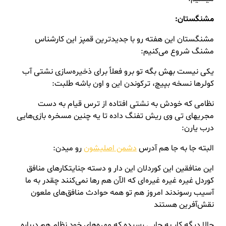
مشنگستان:
مشنگستان این هفته رو با جدیدترین قمپز این کارشناس
مشنگ شروع می‌کنیم:
یکی نیست بهش بگه تو برو فعلاً برای ذخیره‌سازی نشتی آب
کولرها نسخه بپیچ، ترکوندن این و اون باشه طلبت:
نظامی که خودش به نشتی افتاده از ترس قیام به دست
مجریهای تی وی ریش تفنگ داده تا یه چنین مسخره بازی‌هایی
درب یارن:
البته جا به جا هم آدرس
دشمن اصلیشون
رو میدن:
این منافقین این کوردلان این دار و دسته جنایتکارهای منافق
کوردل غیره غیره
غیره‌ای
که الآن هم رها نمی‌کنند چقدر به ما
آسیب رسوندند امروز هم تو همه حوادث
منافق‌های
ملعون
نقش‌آفرین هستند
حالا دیگه کار به جایی رسیده که مهره‌های خود نظام هم درباره