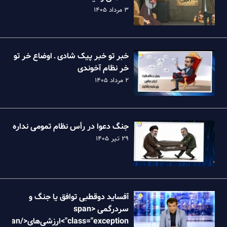
۳ مرداد ۱۴۰۵
خبر تو خبر پیک شادی ـ اوضاع خر تو
خر نظام آخوندی
۲ مرداد ۱۴۰۵
جنگ دعوا در رأس نظام تمومی نداره
۲۹ تیر ۱۴۰۵
آفساید دوقطبی توافق یا جنگ و
سردرگمی <span
class="exception">ارزش