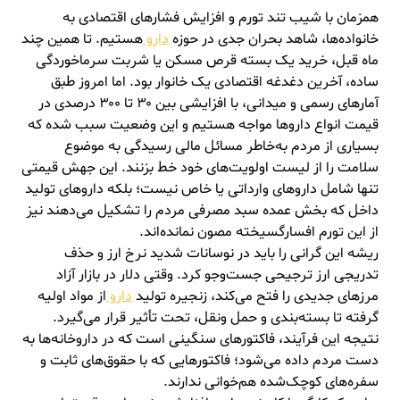
همزمان با شیب تند تورم و افزایش فشار‌های اقتصادی به
خانواده‌ها، شاهد بحران جدی در حوزه
دارو
هستیم. تا همین چند
ماه قبل، خرید یک بسته قرص مسکن یا شربت سرماخوردگی
ساده، آخرین دغدغه اقتصادی یک خانوار بود. اما امروز طبق
آمار‌های رسمی و میدانی، با افزایشی بین ۳۰ تا ۳۰۰ درصدی در
قیمت انواع دارو‌ها مواجه هستیم و این وضعیت سبب شده که
بسیاری از مردم به‌خاطر مسائل مالی رسیدگی به موضوع
سلامت را از لیست اولویت‌های خود خط بزنند. این جهش قیمتی
تنها شامل دارو‌های وارداتی یا خاص نیست؛ بلکه دارو‌های تولید
داخل که بخش عمده سبد مصرفی مردم را تشکیل می‌دهند نیز
از این تورم افسارگسیخته مصون نمانده‌اند.
ریشه این گرانی را باید در نوسانات شدید نرخ ارز و حذف
تدریجی ارز ترجیحی جست‌و‌جو کرد. وقتی دلار در بازار آزاد
مرز‌های جدیدی را فتح می‌کند، زنجیره تولید
دارو
از مواد اولیه
گرفته تا بسته‌بندی و حمل ونقل، تحت تأثیر قرار می‌گیرد.
نتیجه این فرآیند، فاکتور‌های سنگینی است که در داروخانه‌ها به
دست مردم داده می‌شود؛
فاکتور‌هایی
که با حقوق‌های ثابت و
سفره‌های کوچک‌شده هم‌خوانی ندارند.