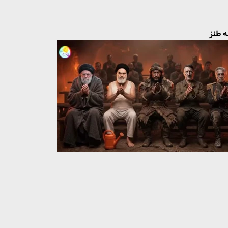
ه طنز