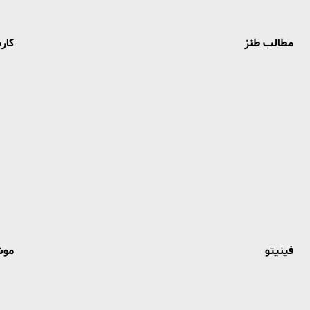
مطالب طنز
کاری
فینیتو
موش