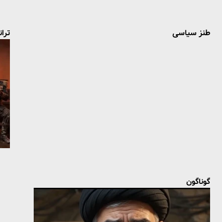
طنز سیاسی
تران
گوناگون