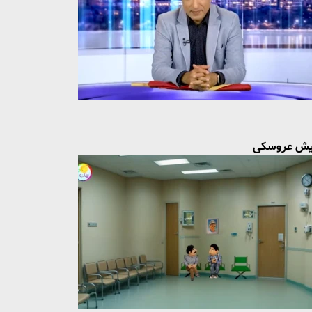
یش عروسکی