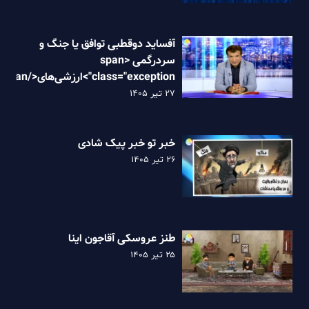
آفساید دوقطبی توافق یا جنگ و
سردرگمی <span
class="exception">ارزش
نظام
۲۷ تیر ۱۴۰۵
خبر تو خبر پیک شادی
۲۶ تیر ۱۴۰۵
طنز عروسکی آقاجون اینا
۲۵ تیر ۱۴۰۵