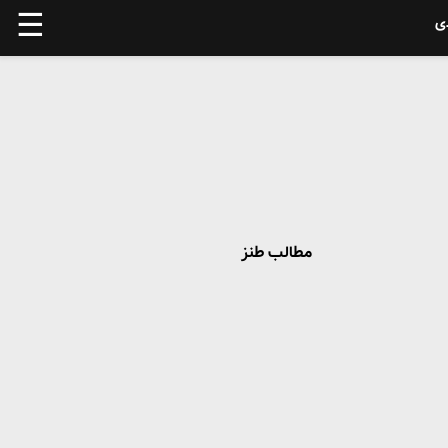
☰
ی
مطالب طنز