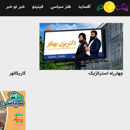
آفساید
طنز سیاسی
فینیتو
خبر تو خبر
چهارراه استراتژیک
کاریکاتور