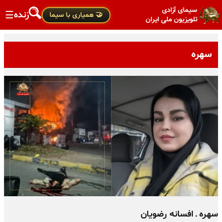
سیمای آزادی
زنده
☰
🤝 همیاری با سیما
تلویزیون ملی ایران
سهره
سهره ـ افسانه رضویان