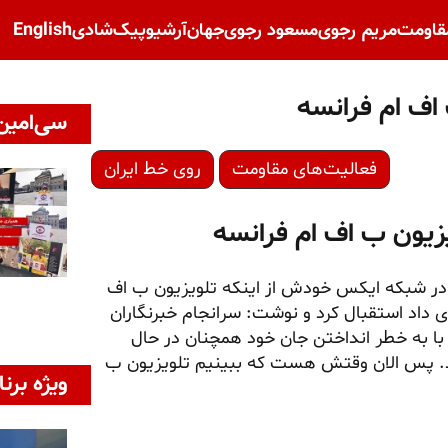
قاومت
مریم رجوی
مسعود رجوی
جهان
آرشیو
پیک‌شادی
English
اف ام فرانسه
سی‌امین 
فعالیت‌های مقاومت
روی خط ایران
یزیون ب اف ام فرانسه
ی در شبکه ایکس خودش از اینکه تلویزیون ب اف
 داد استقبال کرد و نوشت: سرانجام خبرنگاران
با به خطر انداختن جان خود همچنان در حال
زند. پس الان وقتش هست که ببینیم تلویزیون ب
ویژه برنا