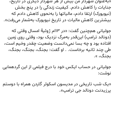
«به‌عنوان شهردار من بیش از هر شهردار دیگری در تاریخ،
جنایات را کاهش دادم. کیفیت زندگی را در پنج بخش
(نیویورک) ارتقا دادم، مالیاتها را به‌نحوی کاهش دادم که
بیشترین کاهش مالیات در تاریخ نیویورک به‌شمار می‌رفت».
جولیانی هم‌چنین گفت: «در ۱۳ام ژوئیهٔ امسال وقتی که
(دونالد ترامپ) این‌قدر به‌مرگ نزدیک بود، وقتی روی زمین
افتاده بود و چه بسا نمی‌دانست وضعیت چقدر وخیم است،
طی چند ثانیه برخاست. . او گفت: بجنگ، بجنگ، بجنگ،
بجنگ، ».
جولیانی در حساب ایکس خود با درج فیلمی از این گردهمایی
نوشت:
«یک شب تاریخی در مدیسون
اسکوئر
گاردن همراه با دوستم
پرزیدنت دونالد جی ترامپ».