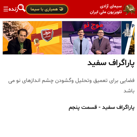
سیمای آزادی
زنده
☰
🤝 همیاری با سیما
تلویزیون ملی ایران
پاراگراف سفید
فضایی برای تعمیق وتحلیل وگشودن چشم اندازهای نو می
باشد
پاراگراف سفید - قسمت پنجم