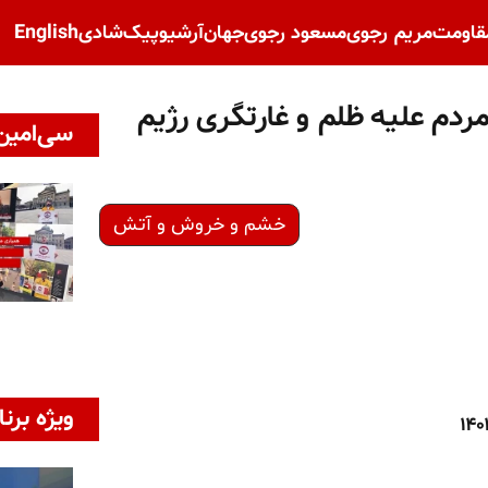
قاومت
مریم رجوی
مسعود رجوی
جهان
آرشیو
پیک‌شادی
English
دم علیه ظلم و غارتگری رژیم
سی‌امین 
خشم و خروش و آتش
ویژه برنا