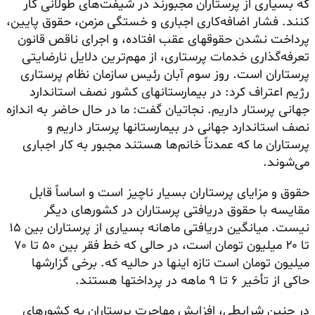
که بسیاری از پرستاران مجبورند در شیفت‌های طولانی کار
کنند. فشار اضافه‌کاری اجباری و خستگی مزمن، حقوق پایین،
پرداخت نشدن حقوقهای عقب افتاده، و اجرای ناقص قانون
تعرفه‌گذاری خدمات پرستاری، از مهم‌ترین دلایل نارضایتی
پرستاران است. روز سوم آبان رئیس سازمان نظام پرستاری
رژیم اعتراف کرد: در بیمارستانهای کشور نصف استاندارد
جهانی پرستار داریم.
نجاتیان
گفت: ما در حال حاضر به اندازه
نصف استاندارد جهانی در بیمارستانها پرستار داریم و
پرستاران ما که عمدتاً خانم‌ها هستند مجبور به کار اجباری
می‌شوند.
حقوق و مزایای پرستاران بسیار ناچیز است و اساساً قابل
مقایسه با حقوق دریافتی پرستاران در کشورهای دیگر
نیست. میانگین دریافتی ماهانه بسیاری از پرستاران بین ۱۵
تا ۲۰ میلیون تومان است، در حالی که خط فقر بین ۵۰ تا ۷۰
میلیون تومان است تازه اینها در حالیه که. برخی گزارشها
حاکی از تأخیر ۶ تا ۹ ماهه در پرداختها هستند.
در چنین شرایطی، افزایش مهاجرت پرستاران به کشورهای