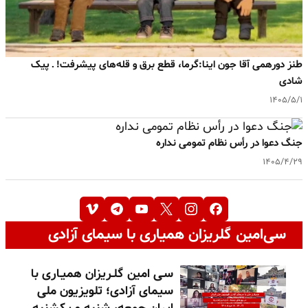
طنز دورهمی آقا جون اینا:گرما، قطع برق و قله‌های پیشرفت! ـ پیک
شادی
۱۴۰۵/۵/۱
جنگ دعوا در رأس نظام تمومی نداره
۱۴۰۵/۴/۲۹
سی‌امین گلریزان همیاری با سیمای آزادی
سـی امین گلـریزان همیـاری با
سیمای آزادی؛ تلویزیون ملی