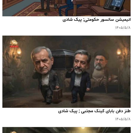
انیمیشن سانسور حکومتی; پیک شادی
۱۴۰۵/۵/۸
طنز دفن بابای کینک مجتبی ; پیک شادی
۱۴۰۵/۵/۸