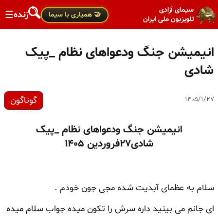
سیمای آزادی
زنده
☰
🤝 همیاری با سیما
تلویزیون ملی ایران
انیمیشن جنگ ودعواهای نظام _پیک
شادی
گوناگون
۱۴۰۵/۱/۲۷
انیمیشن جنگ ودعواهای نظام _پیک
شادی۲۷فروردین ۱۴۰۵
سلام به عظمای آبدیت شده مجی جون خودم .
ای جانم می بینید داره سرش را تکون میده جواب سلام میده