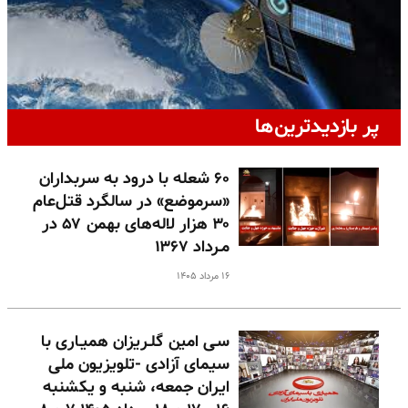
پر بازدیدترین‌ها
۶۰ شعله با درود به سربداران
«سرموضع» در سالگرد قتل‌عام
۳۰ هزار لاله‌های بهمن ۵۷ در
مـرداد ۱۳۶۷
۱۶ مرداد ۱۴۰۵
سـی امین گلـریزان همیـاری با
سیمای آزادی -تلویزیون ملی
ایران جمعه، شنبه و یکشنبه