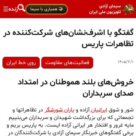
سیمای آزادی
زنده
☰
🤝 همیاری با سیما
تلویزیون ملی ایران
گفتگو با اشرف‌نشان‌های شرکت‌کننده در
تظاهرات پاریس
فعالیت‌های مقاومت
روی خط ایران
۱۴۰۵/۲/۱
خروش‌های بلند هموطنان در امتداد
صدای سربداران
شور و شوق
ایرانیان
آزاده و
یاران شورشگر
در تظاهراتها و
تجمعاتی که برای بزرگداشت شهیدان و سربداران می‌بنییم
مایه غرور و افتخار هر ایرانی آزاده ایست. به پاریس بریم و
برخی گفتگوهای خبرنگار سیمای آزادی با شرکت‌کنندگان در