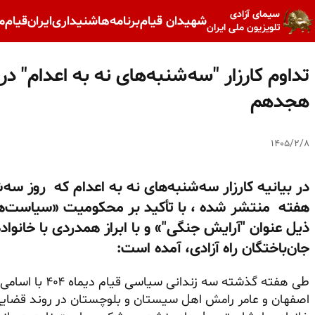
سیمای آزادی
شهیدان قیام
برنامه‌ها
شنیداری
ایران
قیام
م
تلویزیون ملی ایران
هجدهم
۱۴۰۵/۲/۸
هفته منتشر شده ، با تأکید بر محکومیت «سیاست‌ه
ذیل عنوان "آرایش جنگی"» و با ابراز همدردی با خانواده‌
جان‌باختگان راه آزادی، آمده است:
طی هفته گذشته سه 
اصفهان و عامر رامش اهل سیستان و بلوچستان در روند قضایی نا