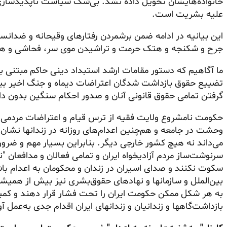
خانواده‌هایشان تحویل داده نشد. بی‌شک سیاست ناپدیدسا
علیه بشریت است.
این بیانیه در ادامه ضمن برشمردن رفتارهای وقیحانه و ضدانس
جرح و شکنجه و هتک حرمت و تراشیدن موی سر، فحاشی و هتاک
ما آگاهیم که دستور مقامات ارشد استبداد دینی حاکم مبتنی 
تضییع حقوق بازداشت شدگان اعتراضات دیماه و جنگ اخیر بیشت
گرفتن تمامی حقوق قانونی آنان و صدور احکام سنگین بدون داد
حکومت نامشروع ولایت فقیه از ترس قیام و اعتراضات مردمی با
وحشت در جامعه و هم‌چنین اعدام‌های روزانه در زندانها نشان
می‌داند نه هیچ کشور خارجی دیگر. بنابراین بسیار مهم و ضرور
سرنوشت‌ساز مردم
آزادیخواه
ایران و تمامی فعالان و مدافعان "
سکوت نکنند و صدای اسیران در زندان و محکومان به اعدام باش
بین‌الملل و سازمانها و نهاد‌های حقوق‌بشری نیز بیش از همیشه
به هر شکل ممکن حکومت ایران را تحت فشار قرار دهند و کمیت
بازداشت‌گاهها
و زندانیان و زندانهای ایران اقدام جدی به‌عمل آو