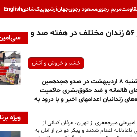
قاومت
مریم رجوی
مسعود رجوی
جهان
آرشیو
پیک‌شادی
English
تداوم کارزار "سه‌شنبه‌های نه به اعدام" در ۵۶ زندان مختلف در هفته صد و
سی‌امین 
خشم و خروش و آتش
در بیانیه کارزار سه‌شنبه‌های نه به اعدام که روز سه‌شنبه ۸ اردیبهشت در صدو هجدهمین
ای ظالمانه و ضد حقوق‌بشری حاکمیت
های زندانیان اعدامهای اخیر و با درود به
ویژه برنا
زندانی سیاسی قیام دیماه ۴۰۴ با اسامی امیرعلی میرجعفری از تهران، عرفان کیانی از
عادلانه اعدام شدند و پیکر دو تن از آنان به