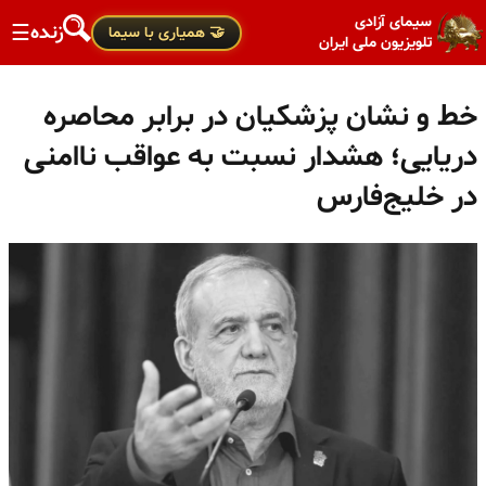
سیمای آزادی
زنده
☰
🤝 همیاری با سیما
تلویزیون ملی ایران
خط و نشان پزشکیان در برابر محاصره
دریایی؛ هشدار نسبت به عواقب ناامنی
در خلیج‌فارس