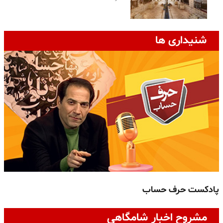
شنیداری ها
پادکست حرف حساب
پ
مشروح اخبار شامگاهی