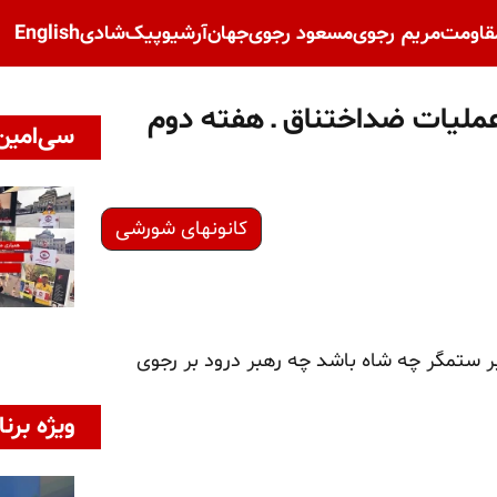
قاومت
مریم رجوی
مسعود رجوی
جهان
آرشیو
پیک‌شادی
English
 عملیات ضداختناق ـ هفته دوم
سی‌امین 
کانونهای شورشی
بر ستمگر چه شاه باشد چه رهبر درود بر رجوی
ویژه برنا