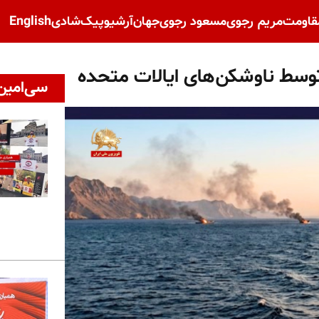
قاومت
مریم رجوی
مسعود رجوی
جهان
آرشیو
پیک‌شادی
English
 توسط ناوشکن‌های ایالات متحده
سی‌امین 