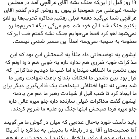
۱۹ روز قبل از این‌که جنگ بشه آقای عراقچی آمد در مجلس
جلسه غیرعلنی من همونجا تریبون رو روشن کردم گفتم آقای
عراقچی شما می‌گید دفعه قبلی رفتیم مذاکره تحریم‌ها رو لغو
بکنیم جنگ شد الآن خود شما هم می‌گی دیگه تحریم‌ها رو
نمی‌شود لغو کرد فقط می‌خوایم جنگ نشه گفتم خب این‌که
معلومه به نتیجه نمی‌رسه اصلاً این مسیر شدنی نیست.
ایشون یه توضیحاتی داد مثلاً یه قسمتش این بود که این
مذاکرات خوبه ضرری هم نداره تازه یه خوبی هم داره اونم که
بین دشمن ما اختلاف میندازه اما خب ما دیدیم مذاکراتی که
قرار بود بین دشمن ما اختلاف بندازه باعث شهادت رهبر ما
شد یعنی نه تنها اختلافی نینداخت یک غافل‌گیری دیگر برای
ما ایجاد کرد تا شب قبل از شهادت رهبر ما هم من یادمه
ایشون گفت مذاکرات خیلی سازنده داره جلو میره عالی داره
جلو میره فردا صبحش اینها جنگ رو علیه ما شروع کردند.
باید تأسف خورد به‌حال عده‌یی که میان در گوش ما می‌گویند
آقا صحبت‌های آقا رو در رابطه با بدبینی به مذاکره با آمریکا
نرید برای مردم این‌قدر بازخوانی بکنید این وحدت رو به هم