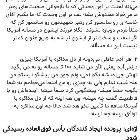
می‌زنه لعنت بر اون وحدتی که با بازخوانی صحبت‌های رهبر
ما می‌خواد مخدوش بشه تف بر اون وحدت که ما بگیم آقای
خامنه‌ای رو سانسور کن رهبر شهیدمون رو سانسور کن که
مثلاً مردم دوپاره نشوند. نگاه فرزند ایشون در مسأله آمریکا
اگر سفت و سخت‌تر از ایشون نباشه به هیچ عنوان کمتر
نیست این یه مسأله.
۲- هر آدم عاقلی می‌دونه از دل مذاکره با آمریکا چیزی
درنمی‌آید یعنی الآن من شاید ۱۰۰ تا مسأله رو به من بگید
تهش چی میشه بگم نمی‌دونم چون من پیشگو نیستم من
علم غیب ندارم ولی یه چیزی رو من اینجا می‌خواهم به شما
بگویم حتماً میشه پیشگویی کرد حتماً میشه آینده‌اش رو با
قاطعیت گفت چه میشه اون هم اینه که از دل مذاکره با
آمریکا منافع ما تأمین نخواهد شد حالا چه اون مذاکره به
توافق برسه چه نرسه.
اژه‌ای: پرونده ایجاد کنندگان یأس فوق‌العاده رسیدگی
شود