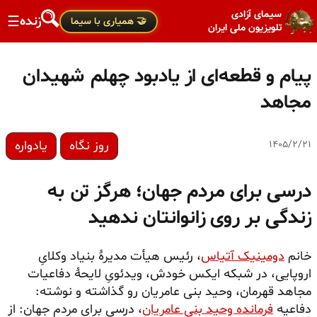
سیمای آزادی
زنده
☰
🤝 همیاری با سیما
تلویزیون ملی ایران
پیام و قطعه‌ای از یادبود چهلم شهیدان
مجاهد
روز نگاه
یادواره
۱۴۰۵/۲/۲۱
درسی برای مردم جهان؛ هرگز تن به
زندگی بر روی زانوانتان ندهید
خانم
دومینیک آتیاس
، رئیس هیأت مدیرهٔ بنیاد وکلایِ
اروپایی، در شبکه ایکس خودش، ویدئویِ لایحهٔ دفاعیات
مجاهد قهرمان، وحید بنی عامریان رو گذاشته و نوشته:
دفاعیه
فرمانده وحید بنی عامریان
، درسی برای مردم جهان: از