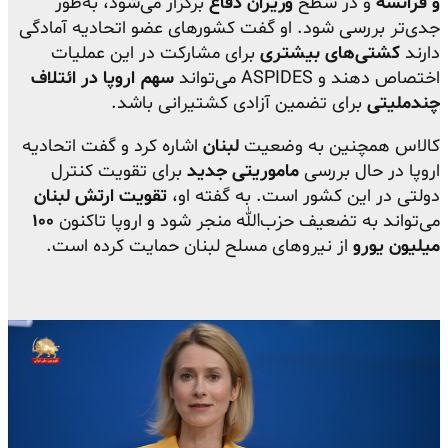
و فرانسه
و در سطح
وزیران دفاع
برگزار می‌شود، به‌طور
جدی‌تر بررسی شود. او گفت کشورهای عضو اتحادیه آمادگی
دارند
کشتی‌های بیشتری
برای مشارکت در این عملیات
اختصاص دهند و ASPIDES می‌تواند
سهم اروپا در ائتلاف
چندملیتی
برای تضمین آزادی کشتیرانی باشد.
کالاس همچنین به وضعیت
لبنان
اشاره کرد و گفت اتحادیه
اروپا در حال بررسی
ماموریتی جدید
برای تقویت کنترل
دولتی در این کشور است. به گفته او،
تقویت ارتش لبنان
می‌تواند به تضعیف حزب‌الله منجر شود و اروپا تاکنون
۱۰۰
میلیون یورو
از نیروهای مسلح لبنان حمایت کرده است.