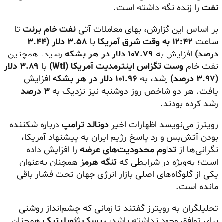
نفت
را زنده نگه داشته است.
بر اساس این گزارش، بهای معاملات آتی
نفت خام برنت
تا
ساعت
۱۲:۴۲ به وقت شرق آمریکا
با
۳.۵۸ دلار (۳.۴۴
درصد)
افزایش به
۱۰۷.۷۹ دلار در هر بشکه
رسید. همچنین
نفت خام
وست تگزاس اینترمدیت آمریکا (WtI)
با
۳.۸۹ دلار
(۳.۹۷ درصد)
رشد، به
۱۰۱.۹۶ دلار در هر بشکه
افزایش
یافت. هر دو شاخص روز دوشنبه نیز نزدیک به
۳ درصد
رشد کرده بودند.
رویترز می‌نویسد اظهارات اخیر
دونالد ترامپ
درباره شکننده
بودن آتش‌بس و رد پاسخ رژیم ایران به پیشنهاد آمریکا،
نگرانی‌ها از
تداوم محدودیت‌های عرضه
را افزایش داده
است؛ به‌ویژه در شرایطی که
تنگه هرمز
همچنان به‌عنوان
یکی از گلوگاه‌های اصلی بازار انرژی جهان تحت فشار باقی
مانده است.
تحلیلگران به رویترز گفتند تا زمانی که چشم‌انداز روشنی
برای توافق وجود نداشته باشد،
ریسک ژئوپلیتیک
همچنان