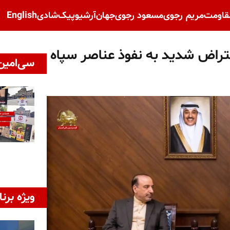
قاومت
مریم رجوی
مسعود رجوی
جهان
آرشیو
پیک‌شادی
English
عتراض شدید به نفوذ عناصر سپاه
سی‌امین 
ویژه برنا