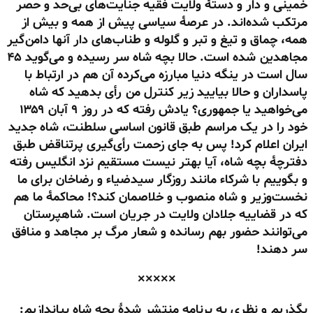
خمینی و دار و دستهٔ ولایت فقیه جنایت‌های بی‌حد و حصر
مرتکب شده‌اند. در عرصهٔ سیاسی پیش از همه و بیش از
همه، چماق و تیغ و تبر و گلوله و طناب‌های دار آنها دامن‌گیر
مجاهدین شده است. حالا بچه شاه سر رسیده و می‌گوید ۴۵
سال است در ینگه دنیا مبارزه می‌کرده آن هم در ارتباط با
پاسداران و حالا بیایید زیر کنترل من رأی بدهید که شاه
می‌خواهید یا جمهوری؟ یادش رفته که در روز ۹ آبان ۱۳۵۹
خود را در یک مراسم طبق قانون اساسی سلطنت، شاه جدید
ایران اعلام کرد! پس به جای زحمت رأی‌گیری پرتناقض طبق
دفترچهٔ بچه شاه، آیا بهتر نیست مستقیم نزد انگلیس رفته
و بگوییم با شرکاء مانند روزگار سیدضیاء و رضاخان برای ما
نخست‌وزیر و شاه منصوب و خلاصمان کند؟! محاکمهٔ ما هم
که در قضاییه جلادان ولایت در جریان است. شاهپرستان
می‌توانند حضور بهم رسانده و شعار مرگ بر مجاهد و منافق
سر دهند!
×××××
بگذریم و نظری به برنامه منتشر شدهٔ بچه شاه بیاندازیم: