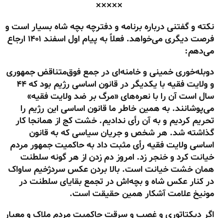
×××××
نکته و گفتنی درباره برنامه و دفترچه بچه شاه بسیار است و
فرصت دیگری می‌خواهد. فعلاً به پیام اول اسفند ۱۴۰۱ ارجاع
می‌دهم:
دوبله‌خوری خمینی و خامنه‌ای در جمع فوق‌متناقض جمهوری
و ولایت فقیه با یکدیگر در قانون اساسی رژیم بود که ۴۴
سال است آن را با نعره‌های «مرگ بر ضد ولایت فقیه»
می‌پوشانند. به همین خاطر ما قانون اساسی این رژیم را
تحریم کردیم و به آن رأی ندادیم. خشت کج از همانجا کار
گذاشته شد. هر شخص و جریان سیاسی که به قانون
اساسی ولایت فقیه رأی مثبت داد به حاکمیت جمهور مردم
خیانت کرد و خنجر زد. امروز دم زدن از هر گونه سلطنت
همان خشت خیانت است. بالا بردن عکس سردژخیم ساواک
در کنار عکس شاه و بچه‌اش در تجمع بقایای سلطنت در
مونیخ علامت آشکار همین حقیقت است.
اگر دیکتاتوری و غصب و سرقت حاکمیت مردم ملاک و معیار