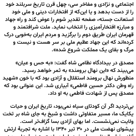
اجتماعی و نژادی و مفاخر سی، چهل قرن تاریخ سربلند خود
را از دست بدهد و یا این‌که از افتخارات دینی و ملی خود
استعانت جسته، صفحه تقدیر شوم را عوض کند و راه جهاد
و مبارزه افتخارآمیزی را انتخاب نماید. ملت شرافتمند و
قهرمان ایران طریق دوم را برگزید و مردم ایران به‌خوبی درک
کرده‌اند که این جهاد عظیم ملی بر سر هست و نیست و
مرگ و بقای یک مملکت شروع شده».
مصدق در بیدادگاه نظامی شاه گفت: «به حس و عیان»
می‌بیند که «این نهال برومند» به ثمر خواهد رسید.
منظورش نهال برومند استقلال و آزادی بود که با خون «شهید
راه وطن دکتر حسین فاطمی» آبیاری شد. این عنوانی بود که
مصدق پس از شهادت فاطمی به او داد.
بی‌تردید اگر آن کودتای سیاه نمی‌بود، تاریخ ایران و حیات
یکایک ما، مسیر متفاوتی داشت و شیخ به جای شاه بر تخت
ولایت نمی‌نشست. اما بهای آزادی بسا گزاف‌تر است.
پیشوای نهضت ملی در ۳۰ تیر ۱۳۴۰ با اشاره به تجربهٔ ارتش