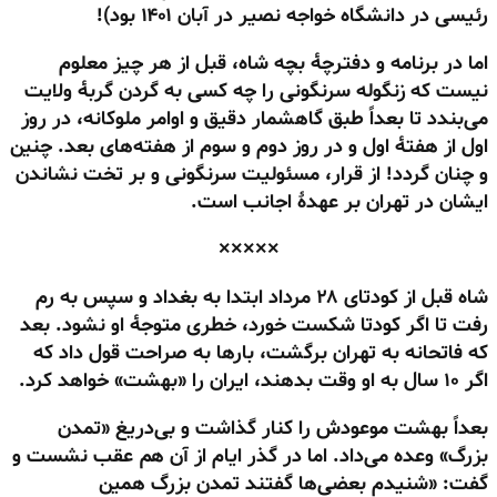
رئیسی در دانشگاه خواجه نصیر در آبان ۱۴۰۱ بود)!
اما در برنامه و دفترچهٔ بچه شاه، قبل از هر چیز معلوم
نیست که زنگوله سرنگونی را چه کسی به گردن گربهٔ ولایت
می‌بندد تا بعداً طبق گاهشمار دقیق و اوامر ملوکانه، در روز
اول از هفتهٔ اول و در روز دوم و سوم از هفته‌های بعد. چنین
و چنان گردد! از قرار، مسئولیت سرنگونی و بر تخت نشاندن
ایشان در تهران بر عهدهٔ اجانب است.
×××××
شاه قبل از کودتای ۲۸ مرداد ابتدا به بغداد و سپس به رم
رفت تا اگر کودتا شکست خورد، خطری متوجهٔ او نشود. بعد
که فاتحانه به تهران برگشت، بارها به صراحت قول داد که
اگر ۱۰ سال به او وقت بدهند، ایران را «بهشت» خواهد کرد.
بعداً بهشت موعودش را کنار گذاشت و بی‌دریغ «تمدن
بزرگ» وعده می‌داد. اما در گذر ایام از آن هم عقب نشست و
گفت: «شنیدم بعضی‌ها گفتند تمدن بزرگ همین