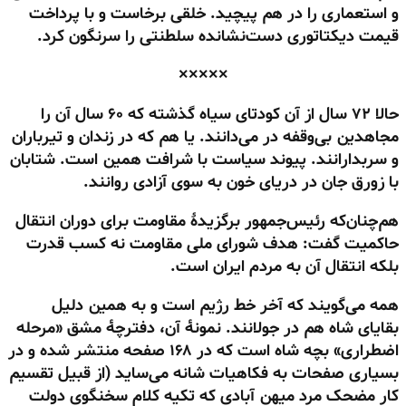
و استعماری را در هم پیچید. خلقی برخاست و با پرداخت
قیمت دیکتاتوری دست‌نشانده سلطنتی را سرنگون کرد.
×××××
حالا ۷۲ سال از آن کودتای سیاه گذشته که ۶۰ سال آن را
مجاهدین بی‌وقفه در می‌دانند. یا هم که در زندان و تیرباران
و سربدارانند. پیوند سیاست با شرافت همین است. شتابان
با زورق جان در دریای خون به سوی آزادی روانند.
هم‌چنان‌که رئیس‌جمهور برگزیدهٔ مقاومت برای دوران انتقال
حاکمیت گفت: هدف شورای ملی مقاومت نه کسب قدرت
بلکه انتقال آن به مردم ایران است.
همه می‌گویند که آخر خط رژیم است و به همین دلیل
بقایای شاه هم در جولانند. نمونهٔ آن، دفترچهٔ مشق «مرحله
اضطراری» بچه شاه است که در ۱۶۸ صفحه منتشر شده و در
بسیاری صفحات به فکاهیات شانه می‌ساید (از قبیل تقسیم
کار مضحک مرد میهن آبادی که تکیه کلام سخنگوی دولت