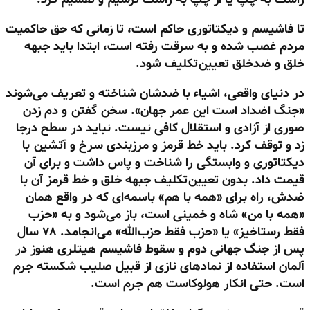
تا فاشیسم و دیکتاتوری حاکم است، تا زمانی که حق حاکمیت
مردم غصب شده و به سرقت رفته است، ابتدا باید جبهه
خلق و ضدخلق تعیین‌تکلیف شود.
در دنیای واقعی، اشیاء با ضدشان شناخته و تعریف می‌شوند
«جنگ اضداد است این عمر جهان». سخن گفتن و دم زدن
صوری از آزادی و استقلال کافی نیست. نباید در سطح درجا
زد و توقف کرد. باید خط قرمز و مرزبندی سرخ و آتشین با
دیکتاتوری و وابستگی را شناخت و پاس داشت و برای آن
قیمت داد. بدون تعیین‌تکلیف جبهه خلق و خط قرمز آن با
ضدش، راه برای «همه با هم» باسمه‌ای که در واقع همان
«همه با من» شاه و خمینی است، باز می‌شود و به «حزب
فقط رستاخیز» یا «حزب فقط حزب‌الله» می‌انجامد. ۷۸ سال
پس از جنگ جهانی دوم و سقوط فاشیسم هیتلری هنوز در
آلمان استفاده از نمادهای نازی از قبیل صلیب شکسته جرم
است. حتی انکار هولوکاست هم جرم است.