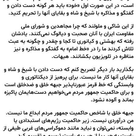
است، در این صورت اول «خود» باید هر گونه دست دادن و
گفتگو و مذاکره با شیخ و شاه و بقایای آنها را تحریم کنید.
از این شاکی و ملولند که چرا مجاهدین و شورای ملی
مقاومت ایران با آنان صحبت و دیالوگ نمی‌کنند. یادشان
رفته که بهشتی و کیانوری تا کجا و چقدر و چگونه به عبث
تلاش کردند ما را در «خط امام» به گفتگو و مذاکره و نیز
مناظره در تلویزیون بکشانند. هیهات.
بگذارید بار دیگر تصریح کنم که دست دادن با شیخ و شاه و
بقایای آنها کار ما نیست. برای پرهیز از دیکتاتوری و
وابستگی که خط قرمز عبورناپذیر جبهه خلق و ضدخلق است
و برای حاکمیت جمهور مردم می‌خواهیم دست‌هایمان پاکیزه
بماند و آلوده نشود.
جبهه خلق با شاخص حاکمیت جمهور مردم ابداع ما نیست.
من درآوردی نیست. زیر حاکمیت رژیم‌های استبدادی یا
وابسته، نمی‌توان و نباید مانند دموکراسی‌های غربی طیفی از
راست به چپ یا از چپ به راست ترسیم و تقسیم کرد.