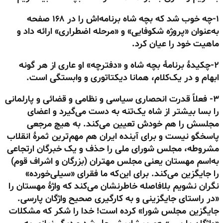
۱-چه خوب شد که بچه شاه برنامه‌اش را در ۱۶۸ صفحه
به‌عنوان «پروژه شکوفایی» و «مرحله اضطراری» ارائه داد و
ماهیت خود را عیان کرد.
۲-چکیدهٔ برنامهٔ بچه شاه و «دفترچه» او عاری از هر گونه
ابهام و در یک‌کلام، همانا دیکتاتوری و وابستگی است.
۳- فعلاً قدرت انحصاری سیاسی و نظامی و قضائی و پارلمانی
را بسا بیشتر از شاه یک‌تنه به دست می‌گیرد و اعضای
مجلسش را هم خودش تعیین می‌کند. به هیچ مرجعی
پاسخگو نیست و برای آینده ایران هم مهم‌ترین ثمرهٔ انقلاب
مشروطه، مجلس شورای ملی را حذف و یک خبرگان ارتجاعی
به‌اسم مهستان یعنی مجلس مهتران (بزرگان و اشراف قوم)
را جایگزین می‌کند.
برای این‌که
ما فقرای «سیلی‌خورده»
نگران نشویم بلافاصله خاطرنشان می‌کند که واژهٔ مهستان را
«در راستای جایگزینی و به کارگیری صحیح واژگان پارسی.
جایگزین مجلس شورا» کرده است! خدا را شکر که مشکلات