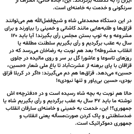
ایران را به گذشته برگرداند. این، جاده خاکی، انحراف از
سرنگونی و خدمت به خامنه‌ای است.
در این دستگاه محمدعلی شاه و شیخ‌فضل‌الله هم می‌توانند
قزاق‌ها و طلبه‌هایی مانند کاشانی و خمینی را بیاورند و برای
مشروعه و به توپ بستن مجلس رأی بگیرند! آیا باید ۱۲۰
سال به عقب برگردیم و رأی بگیریم سلطنت مطلقه یا
انقلاب مشروطه؟ بعد هم نوبت به رضاخان می‌رسد که در
روزهای تاسوعا و عاشورا گل بر سر و روی مالیده در جلوی
قزاقان با پای برهنه از عشرت‌آباد تا باغ ملی شعار «حسین،
حسین» می‌دهد. قزاق‌ها هم دم می‌گیرند: «اگر در کربلا قزاق
بودی، حسین بی‌یاور و تنها نبودی»!
حالا هم نوبت به بچه شاه رسیده است و در «دفترچه‌» اش
نوشته ما باید ۴۷ سال به عقب برگردیم و رأی بگیریم شاه یا
جمهوری؟! این، خدمت به خمینی و خامنه‌ای سارقان انقلاب
ضدسلطنتی و پاک کردن صورت‌مسأله یعنی انقلاب و
جمهوری دموکراتیک است.