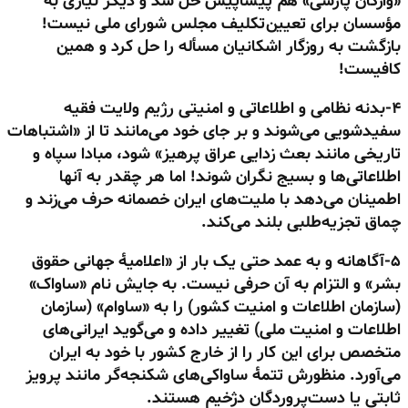
«واژگان پارسی» هم پیشاپیش حل شد و دیگر نیازی به
مؤسسان برای تعیین‌تکلیف مجلس شورای ملی نیست!
بازگشت به روزگار اشکانیان مسأله را حل کرد و همین
کافیست!
۴-بدنه نظامی و اطلاعاتی و امنیتی رژیم ولایت فقیه
سفیدشویی می‌شوند و بر جای خود می‌مانند تا از «اشتباهات
تاریخی مانند بعث زدایی عراق پرهیز» شود، مبادا سپاه و
اطلاعاتی‌ها و بسیج نگران شوند! اما هر چقدر به آنها
اطمینان می‌دهد با ملیت‌های ایران خصمانه حرف می‌زند و
چماق تجزیه‌طلبی بلند می‌کند.
۵-آگاهانه و به عمد حتی یک بار از «اعلامیهٔ جهانی حقوق
بشر» و التزام به آن حرفی نیست. به جایش نام «ساواک»
(سازمان اطلاعات و امنیت کشور) را به «ساوام» (سازمان
اطلاعات و امنیت ملی) تغییر داده و می‌گوید ایرانی‌های
متخصص برای این کار را از خارج کشور با خود به ایران
می‌آورد. منظورش تتمهٔ ساواکی‌های شکنجه‌گر مانند پرویز
ثابتی یا دست‌پروردگان دژخیم هستند.