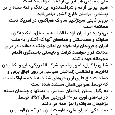
ملی و میهنی هر ایرانی آزاده و شرافتمند است
هیچ ایرانی آزاده و شرافتمندی، این ننگ و لکه سیاه را بر
پیشانی ایرانیان خارج کشور برنمی‌تابد
پرویز ثابتی سردژخیم ساواک هم‌اکنون در آمریکا تحت
محاکمه است
بی‌تردید در ایران آزاد با قضاییه مستقل، شکنجه‌گران
ساواک و همدستان و مدافعان آنها که آشکارا به ملت
ایران و فرزندان آزادیخواه آن اعلان جنگ داده‌اند، در برابر
عدالت قرار خواهند گرفت و بایستی پاسخگوی اقدام
مجرمانه خود باشند
شلاق با کابل، ضرب‌وشتم، شوک الکتریکی، آپولو، کشیدن
ناخن‌ها و نشاندن زندانیان سیاسی بر روی اجاق برقی و
صفحات داغ فلزی از روش‌های شناخته شده ساواک است
که توسط عفو بین‌الملل مستند شده است
به رگبار بستن زندانیان سیاسی با دستها و چشمان بسته
در تپه‌های اوین در ۳۰ فروردین سال ۱۳۵۴ توسط
دژخیمان ساواک را نیز همه می‌دانند
نمایندگی شورای ملی مقاومت ایران در آلمان قویترین