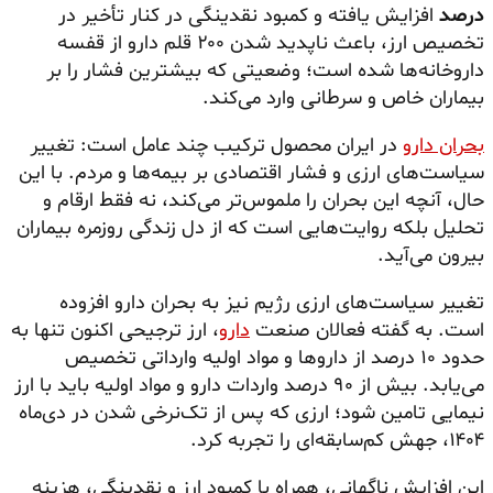
درصد
افزایش یافته و کمبود نقدینگی در کنار تأخیر در
تخصیص ارز، باعث ناپدید شدن ۲۰۰ قلم دارو از قفسه
داروخانه‌ها شده است؛ وضعیتی که بیشترین فشار را بر
بیماران خاص و سرطانی وارد می‌کند.
بحران دارو
در ایران محصول ترکیب چند عامل است: تغییر
سیاست‌های ارزی و فشار اقتصادی بر بیمه‌ها و مردم. با این
حال، آنچه این بحران را ملموس‌تر می‌کند، نه فقط ارقام و
تحلیل‌ بلکه روایت‌هایی است که از دل زندگی روزمره بیماران
بیرون می‌آید.
تغییر سیاست‌های ارزی رژیم نیز به بحران دارو افزوده
است. به گفته فعالان صنعت
دارو
، ارز ترجیحی اکنون تنها به
حدود ۱۰ درصد از داروها و مواد اولیه وارداتی تخصیص
می‌یابد. بیش از ۹۰ درصد واردات دارو و مواد اولیه باید با ارز
نیمایی تامین شود؛ ارزی که پس از تک‌نرخی شدن در دی‌ماه
۱۴۰۴، جهش کم‌سابقه‌ای را تجربه کرد.
این افزایش ناگهانی، همراه با کمبود ارز و نقدینگی، هزینه