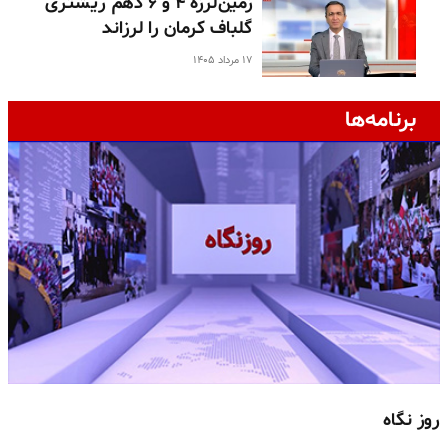
زمین‌لرزه ۴ و ۶ دهم ریشتری
گلباف کرمان را لرزاند
۱۷ مرداد ۱۴۰۵
برنامه‌ها
روز نگاه
ج