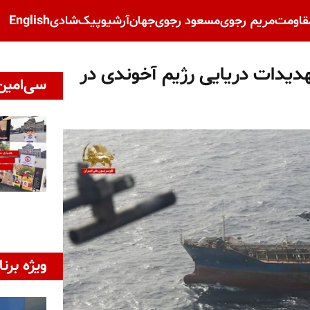
قاومت
مریم رجوی
مسعود رجوی
جهان
آرشیو
پیک‌شادی
English
تهدیدات دریایی رژیم آخوندی در
سی‌امین 
ویژه برنا