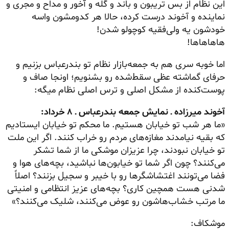
این نظام از بس تریبون و باند و گله و آخور و مداح و مجری و
نماینده و آخوند درست کرده، حالا هر کدومشون واسه
خودشون یه ولی‌فقیه کوچولو شدن!
هاهاهاها!
اما خوبه سری هم به جمعه‌بازار نظام تو بندرعباس بزنیم و
حرفای گماشته عظی سقط‌شده رو بشنویم؛ اونجا صاف و
پوست‌کنده از مشکل اصلی و ترس اصلی نظام میگه:
آخوند میرزاده ـ نمایش جمعه بندرعباس ـ ۸ خرداد:
«ما هر شب تو خیابان هستیم. ما محکم تو خیابان ایستادیم
که بقیه نیامدند مغازه‌های مردم رو خراب کنند. اگر این ملت
تو خیابان نبودند، چرا عزیزان موشکی ما از شما تشکر
می‌کنند؟ چون اگر شما تو خیابون‌ها نباشید، بچه‌های هوا و
فضا می‌تونند اغتشاشگرها رو با خیبر و سجیل بزنند؟ اصلاً
شدنی هست همچین کاری؟ بچه‌های عزیز انتظامی و امنیتی
ما مرتب خشاب‌هاشون رو عوض می‌کنند، شلیک می‌کنند؟»
موشکاف: