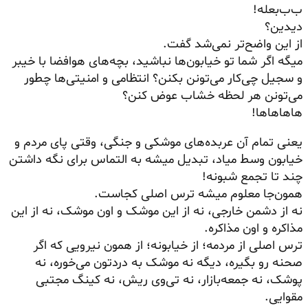
ب‌ب‌بعله!
دیدین؟
از این واضح‌تر نمی‌شد گفت.
میگه اگر شما تو خیابون‌ها نباشید، بچه‌های هوافضا با خیبر
و سجیل چی‌کار می‌تونن بکنن؟ انتظامی و امنیتی‌ها چطور
می‌تونن هر لحظه خشاب عوض کنن؟
هاهاهاها!
یعنی تمام آن عربده‌های موشکی و جنگی، وقتی پای مردم و
خیابون وسط میاد، تبدیل میشه به التماس برای نگه داشتن
چند تا تجمع شبونه!
همون‌جا معلوم میشه ترس اصلی کجاست.
نه از دشمن خارجی، نه از این موشک و اون موشک، نه از این
مذاکره و اون مذاکره.
ترس اصلی از مردمه؛ از خیابونه؛ از همون نیرویی که اگر
صحنه رو بگیره، دیگه نه موشک به دردتون می‌خوره، نه
پوشک، نه جمعه‌بازار، نه تی‌وی ریش، نه کینگ مجتبی
مقوایی.