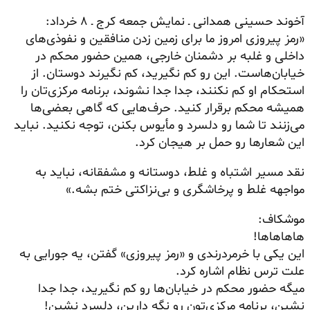
آخوند حسینی همدانی ـ نمایش جمعه کرج ـ ۸ خرداد:
«رمز پیروزی امروز ما برای زمین زدن منافقین و نفوذی‌های
داخلی و غلبه بر دشمنان خارجی، همین حضور محکم در
خیابان‌هاست. این رو کم نگیرید، کم نگیرند دوستان. از
استحکام او کم نکنند، جدا جدا نشوند، برنامه مرکزی‌تان را
همیشه محکم برقرار کنید. حرف‌هایی که گاهی بعضی‌ها
می‌زنند تا شما رو دلسرد و مأیوس بکنن، توجه نکنید. نباید
این شعارها رو حمل بر هیجان کرد.
نقد مسیر اشتباه و غلط، دوستانه و مشفقانه، نباید به
مواجهه غلط و پرخاشگری و بی‌نزاکتی ختم بشه.»
موشکاف:
هاهاهاها!
این یکی با خرمردرندی و «رمز پیروزی» گفتن، یه جورایی به
علت ترس نظام اشاره کرد.
میگه حضور محکم در خیابان‌ها رو کم نگیرید، جدا جدا
نشین، برنامه مرکزی‌تون رو نگه دارین، دلسرد نشین!