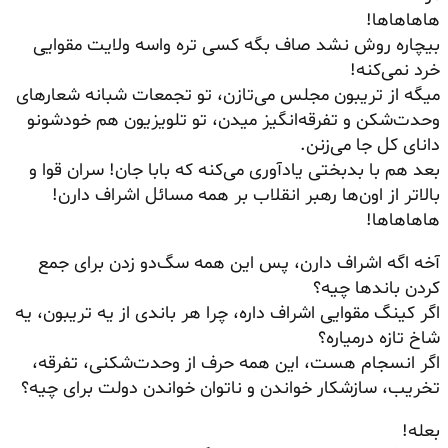
هاهاهاها!
بیچاره روش نشد صاف بگه کسی تره واسه ولایت مقوایی
خرد نمی‌کنه!
میگه از تریبون مجلس می‌تازن، تو تجمعات شبانه شعارهای
وحدت‌شکن و تفرقه‌انگیز میدن، تو تلویزیون هم خودشونو
دانای کل جا می‌زنن.
بعد هم با بدبختی یادآوری می‌کنه که بابا جان! سران قوا و
بالاتر از اون‌ها رهبر انقلاب بر همه مسائل اشراف دارن!
هاهاهاها!
آخه اگه اشراف دارن، پس این همه سگ‌دو زدن برای جمع
کردن باندها چیه؟
اگر کینگ مقوایی اشراف داره، چرا هر باندی از یه تریبون، یه
شاخ تازه درمیاره؟
اگر انسجام هست، این همه حرف از وحدت‌شکنی، تفرقه،
تخریب، سازشکار خواندن و ناتوان خواندن دولت برای چیه؟
بعله!