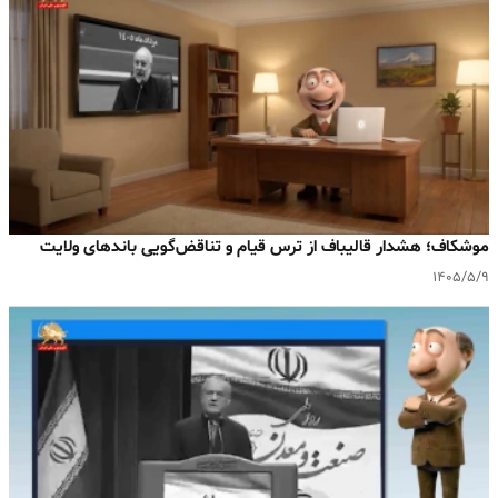
موشکاف؛ هشدار قالیباف از ترس قیام و تناقض‌گویی باندهای ولایت
۱۴۰۵/۵/۹