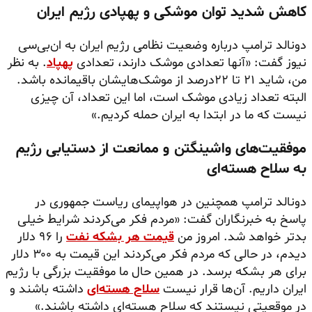
کاهش شدید توان موشکی و پهپادی رژیم ایران
دونالد ترامپ درباره وضعیت نظامی رژیم ایران به ان‌بی‌سی
نیوز گفت: «آنها تعدادی موشک دارند، تعدادی
پهپاد
. به نظر
من، شاید ۲۱ تا ۲۲درصد از موشک‌هایشان باقیمانده باشد.
البته تعداد زیادی موشک است، اما این تعداد، آن چیزی
نیست که ما در ابتدا به ایران حمله کردیم.»
موفقیت‌های واشینگتن و ممانعت از دستیابی رژیم
به سلاح هسته‌ای
دونالد ترامپ همچنین در هواپیمای ریاست جمهوری در
پاسخ به خبرنگاران گفت: «مردم فکر می‌کردند شرایط خیلی
بدتر خواهد شد. امروز من
قیمت هر بشکه نفت
را ۹۶ دلار
دیدم، در حالی که مردم فکر می‌کردند این قیمت به ۳۰۰ دلار
برای هر بشکه برسد. در همین حال ما موفقیت بزرگی با رژیم
ایران داریم. آن‌ها قرار نیست
سلاح هسته‌ای
داشته باشند و
در موقعیتی نیستند که سلاح هسته‌ای داشته باشند.»