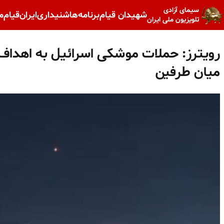
سیمای آزادی
شهیدان قیام
برنامه‌ها
شنیداری
ایران
قیام
م
تلویزیون ملی ایران
رویترز: حملات موشکی اسرائیل به اهداف 
میان طرفین