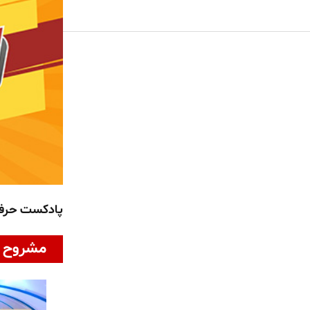
پادکست حر
مشروح ا