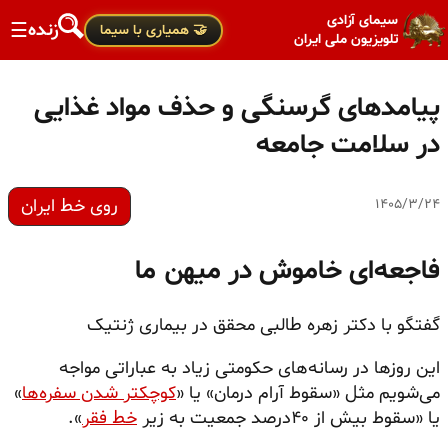
سیمای آزادی
زنده
☰
🤝 همیاری با سیما
تلویزیون ملی ایران
پیامدهای گرسنگی و حذف مواد غذایی
در سلامت جامعه
روی خط ایران
۱۴۰۵/۳/۲۴
فاجعه‌ای خاموش در میهن ما
گفتگو با دکتر زهره طالبی محقق در بیماری ژنتیک
این روزها در رسانه‌های حکومتی زیاد به عباراتی مواجه
می‌شویم مثل «سقوط آرام درمان» یا «
کوچکتر شدن سفره‌ها
»
یا «سقوط بیش از ۴۰درصد جمعیت به زیر
خط فقر
».