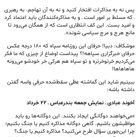
پس نه به مذاکرات افتخار کنید و نه به آن تهاجم. به رهبری
ـ که مسلط بر امور است ـ و به مذاکره‌کنندگان باید اعتماد کرد
و امید بست. این کف انتظاری است که از همگان می‌رود تا
مانع هرج و مرج سیاسی شوند».
موشکاف: دبیا! حرفای این روزنامه سپاه که ۱۸۰ درجه عکس
حرفای خبرگزاری سپاهه!؟ پیداست اوضاع از چیزی که ما فکر
می‌کردیم
خرتوخرتره
و تو سپاه هم هرکی خر خودشو
می‌رونه
هاهاهاها!
ببینیم شاید این گماشته عظی
سقط‌شده
حرفی واسه گفتن
داشته باشه:
آخوند عبادی ـ نمایش جمعه بندرعباس ـ ۲۲ خرداد
«می‌خواهند دوگانگی ایجاد بکنند. این دوگانه‌ها رو باید
مواظبشون
باشیم. گاهی دوگانه مذاکره کنیم یا جنگ بکنیم؛
چرا این‌جوری سؤال طرح می‌کنید؟ مذاکره کنیم یا جنگ؟