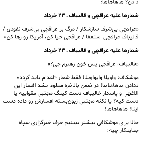
دادن؟ هاهاهاها:
شعارها علیه عراقچی و قالیباف ـ ۲۳ خرداد
«عراقچی بی‌شرف سازشکار / مرگ بر عراقچی بی‌شرف نفوذی /
قالیباف عراقچی استعفا / عراقچی حیا کن، آمریکا رو رها کن»
شعارها علیه عراقچی و قالیباف ـ ۲۳ خرداد
«قالیباف، عراقچی پس خون رهبرم چی؟»
موشکاف: واویلا وایواویلا! فقط شعار «اعدام باید گردد»
ندادن هاهاهاها! در ضمن بالاخره معلوم نشد افسار این
الاغچی
و پاسدار
خالیباف
دست کینگ مجتبی
مقواییه
یا
دست کیه؟ یا نکنه مجتبی
زبون‌بسته
افسارش رو داده دست
اینا! هاهاهاها!
حالا برای موشکافی بیشتر ببینیم حرف خبرگزاری سپاه
جنایتکار چیه: