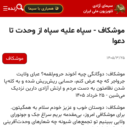
سیمای آزادی
زنده
☰
🤝 همیاری با سیما
تلویزیون ملی ایران
موشکاف - سپاه علیه سپاه از وحدت تا
دعوا
موشکاف
۱۴۰۵/۳/۲۵
موشکاف: دوگانگی چیه آخوند حروم‌لقمه؟ عبای ولایت
جرواجر که چه عرض کنم، حسابی
ریش‌ریش
شده و به کله‌پا
شدن
نظامتون
به دست مردم و ارتش آزادی دارین نزدیک
می‌شین
- ۲۵ خرداد ۱۴۰۵
موشکاف: دوستان خوب و عزیز خودم سلام به همگیتون.
برای موشکافی امروز، بی‌مقدمه بریم سراغ جک و جونورای
ولایی ببینیم تو تجمع‌های شبونه چه شعارهای
وحدت‌آفرینی