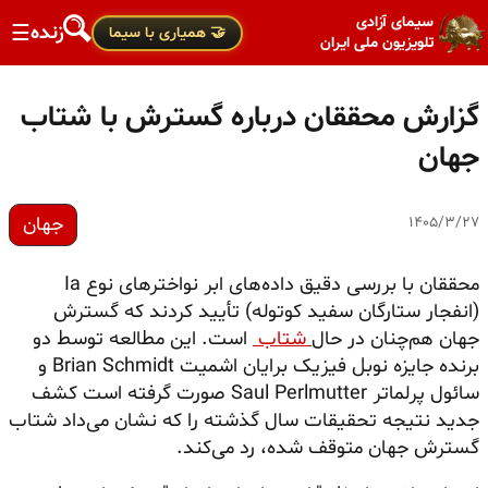
سیمای آزادی
زنده
☰
🤝 همیاری با سیما
تلویزیون ملی ایران
گزارش محققان درباره گسترش با شتاب
جهان
جهان
۱۴۰۵/۳/۲۷
محققان با بررسی دقیق داده‌های ابر
نواخترهای
نوع Ia
(انفجار ستارگان سفید کوتوله) تأیید کردند که گسترش
جهان هم‌چنان در حال
شتاب
است. این مطالعه توسط دو
برنده جایزه نوبل فیزیک برایان اشمیت Brian Schmidt و
سائول
پرلماتر
Saul Perlmutter صورت گرفته است کشف
جدید نتیجه تحقیقات سال گذشته را که نشان می‌داد شتاب
گسترش جهان متوقف شده، رد می‌کند.