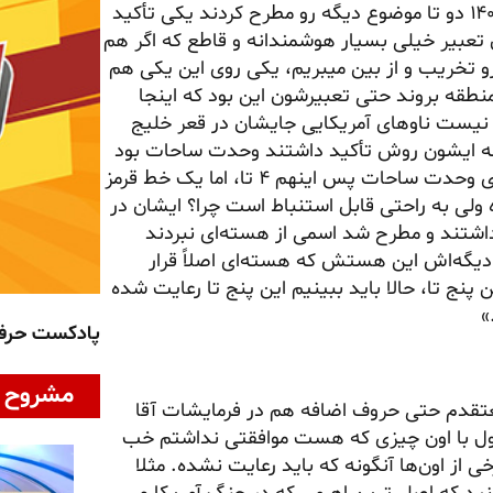
روش تأکید داشتند در همون پیام و اما در ۲۱ فروردین ۱۴۰۵ دو تا موضوع دیگه رو مطرح کردند یکی تأکید
ن تعبیر خیلی بسیار هوشمندانه و قاطع که اگر هم
ون رو تخریب و از بین میبریم، یکی روی این یکی هم
 منطقه بروند حتی تعبیرشون این بود که اینجا
نیست ناوهای آمریکایی جایشان در قعر خلیج
که ایشون روش تأکید داشتند وحدت ساحات بود
ایشان تأکید می‌کردند که ما همه یک متحد هستیم و روی وحدت ساحات پس اینهم ۴ تا، اما یک خط قرمز
ولی به راحتی قابل استنباط است چرا؟ ایشان در
 داشتند و مطرح شد اسمی از هسته‌ای نبردند
دیگه‌اش این هستش که هسته‌ای اصلاً قرار
پنج تا، حالا باید ببینیم این پنج تا رعایت شده
»
پادکست حر
مشروح ا
معتقدم حتی حروف اضافه هم در فرمایشات آقا
ول با اون چیزی که هست موافقتی نداشتم خب
ی از اون‌ها آنگونه که باید رعایت نشده. مثلا