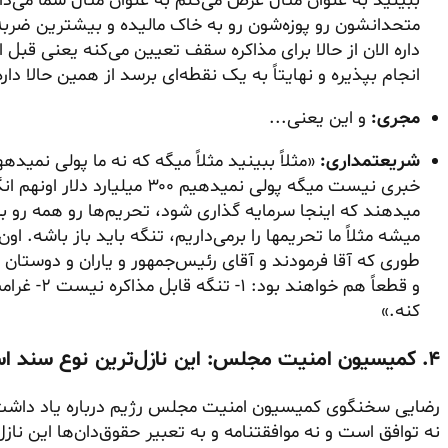
ببینید به عنوان مثال عرض می‌کنم به عنوان مثال شما می‌دا
متحدانشون رو پوزه‌شون رو به خاک مالیده و بیشترین ضربه
داره الان از حالا برای مذاکره سقف تعیین می‌کنه یعنی قبل از
انجام بپذیره و نهایتاً به یک نقطه‌ای برسد از همین حالا د
مجری:
و این یعنی...
شریعتمداری:
«مثلاً ببینید مثلاً میگه که نه ما پولی نمی
میدهند که اینجا سرمایه گذاری شود، تحریم‌ها رو همه رو برنم
میشه مثلاً ما تحریمها را برمی‌داریم، تنگه باید باز باش
طوری که آقا فرمودند و آقای رئیس‌جمهور و یاران و دوستان 
کنه.»
۴. کمیسیون امنیت مجلس: این نازل‌ترین نوع سند است و زیرش زدن هزینه‌ای ندارد
رضایی سخنگوی کمیسیون امنیت مجلس رژیم درباره یاد داشت ت
نه توافق است و نه موافقتنامه و به تعبیر حقوق‌دان‌ها این ن