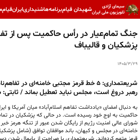
سیمای آزادی
شهیدان قیام
برنامه‌ها
شنیداری
ایران
قیام
م
تلویزیون ملی ایران
جنگ تمام‌عیار در رأس حاکمیت پس از تفا
پزشکیان و قالیباف
۱۴۰۵/۳/۲۹
شریعتمداری: ۵ خط قرمز مجتبی خامنه‌ای در 
رهبر دروغ است، مجلس نباید تعطیل بماند / ثابتی: س
به دنبال امضای «یادداشت تفاهم اسلام‌آباد» میان آمریکا و ای
حاکمیت به اوج خود رسیده است. در حالی که پزشکیان در تماس ب
شورای عالی امنیت رژیم از رایگان شدن عبور از تنگه هرمز خبر 
خامنه‌ای در مجلس و کیهان، باند موافقان توافق (شامل پزشکی
قرمز متهم کرده‌اند. شریعتمداری با صراحت از پایمال شدن د