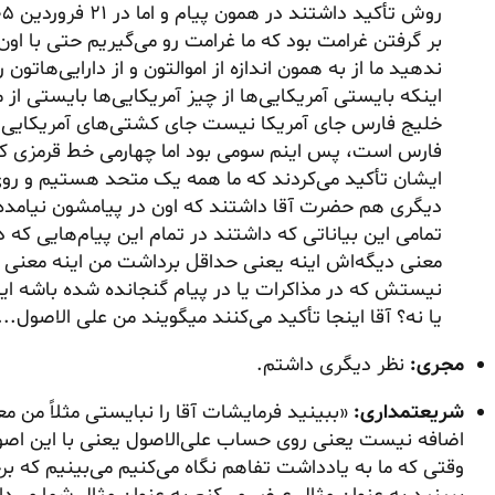
بر گرفتن غرامت بود که ما غرامت رو می‌گیریم حتی با او
ندهید ما از به همون اندازه از اموالتون و از دارایی‌هات
اینکه بایستی آمریکایی‌ها از چیز آمریکایی‌ها بایستی از
خلیج فارس جای آمریکا نیست جای کشتی‌های آمریکایی 
فارس است، پس اینم سومی بود اما چهارمی خط قرمزی 
دیگری هم حضرت آقا داشتند که اون در پیامشون نیامده 
تمامی این بیاناتی که داشتند در تمام این پیام‌هایی که
معنی دیگه‌اش اینه یعنی حداقل برداشت من اینه معنی 
نیستش که در مذاکرات یا در پیام گنجانده شده باشه این 
یا نه؟ آقا اینجا تأکید می‌کنند میگویند من علی الاصول...
مجری:
نظر دیگری داشتم.
شریعتمداری:
«ببینید فرمایشات آقا را نبایستی مثلاً من 
اضافه نیست یعنی روی حساب علی‌الاصول یعنی با این اص
وقتی که ما به یادداشت تفاهم نگاه می‌کنیم می‌بینیم که برخ