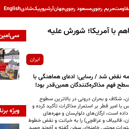
قاومت
مریم رجوی
مسعود رجوی
جهان
آرشیو
پیک‌شادی
English
هم با آمریکا؛ شورش علیه
سی‌امین 
ایران
تفاهم‌نامه نقض شد / رسایی: ادعای هماهنگی با
طح فهم مذاکره‌کنندگان همین‌قدر بود!
ران، شکاف و بحران درونی در بالاترین سطوح
ا امیر قطر بر استمرار مذاکرات تأکید کرده و
ویژه برنا
داده است، ارگان‌های دلواپسان و مهره‌های
ان، قالیباف و عراقچی) را به خیانت و نقض خطوط
ستورات مجتبی خامنه‌ای سخن گفته و آخوند حمید