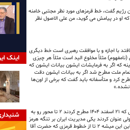
ون رژیم گفت، خط قرمزهای مورد نظر مجتبی خامنه
که او در پیامش می گوید، من علی الاصول نظر
افتد با اجازه و با موافقت رهبری است خط دیگری
اینک ایر
(نامفهوم) مثلاً مخلوع الید است مثلاً هر چیزی
ینه که اگر به فرمایشات ایشون بیانات ایشون که
 تمام ملت مطرح شد اگر به بیانات ایشون دقت
خط قرمز رو ایشان مطرح کرد و متأسفانه باید گفت که برخی از اون‌ها
نشده.»
«ببینید خطوطی که ایشون ترسیم کردند ایشون در پیامی که ۲۱ اسفند ۱۴۰۴ مطرح کردند ۲ تا محور رو به
شنیداری
 ولی عنوان کردند یکی مدیریت ایران بر تنگه هرمز
یکی پرداخت غرامت توسط دشمن رو این تأکید شد بنابراین این میشه ۲ تا از خطوط قرمزی که حضرت آقا