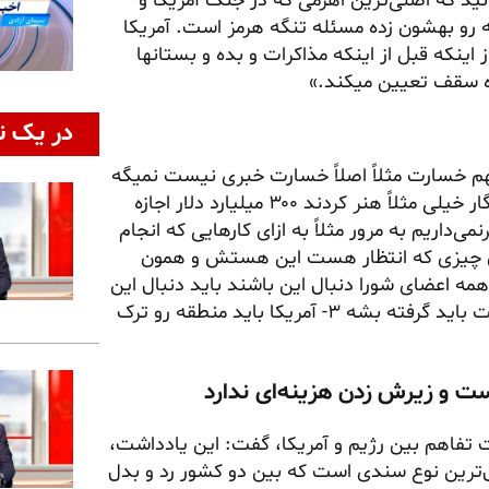
نید که اصلی‌ترین اهرمی که در جنگ آمریکا و
 رو بهشون زده مسئله تنگه هرمز است. آمریکا
 اینکه قبل از اینکه مذاکرات و بده و بستانها
اره سقف‌ تعیین میکند.»
در یک ن
دههم خسارت مثلاً اصلاً خسارت خبری نیست نمیگه
خبری نیست میگه پولی نمیدهیم ۳۰۰ میلیارد دلار اونهم انگار خیلی مثلاً هنر کردند ۳۰۰ میلیارد دلار اجازه
ی‌داریم به مرور مثلاً به ازای کارهایی که انجام
ه. اون چیزی که انتظار هست این هستش و همون
همه اعضای شورا دنبال این باشند باید دنبال این
و قطعاً هم خواهند بود: ۱- تنگه قابل مذاکره نیست ۲- غرامت باید گرفته بشه ۳- آمریکا باید منطقه رو ترک
فاهم بین رژیم و آمریکا، گفت: این یادداشت،
ازل‌ترین نوع سندی است که بین دو کشور رد و بدل