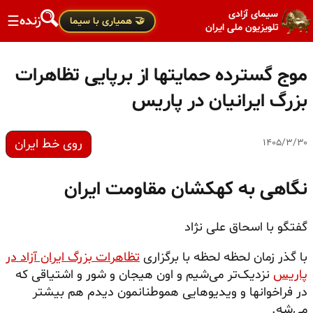
سیمای آزادی
زنده
☰
🤝 همیاری با سیما
تلویزیون ملی ایران
موج گسترده حمایتها از برپایی تظاهرات
بزرگ ایرانیان در پاریس
روی خط ایران
۱۴۰۵/۳/۳۰
نگاهی به کهکشان مقاومت ایران
گفتگو با اسحاق علی نژاد
با گذر زمان لحظه لحظه با برگزاری
تظاهرات بزرگ ایران آزاد در
پاریس
نزدیک‌تر می‌شیم و اون هیجان و شور و اشتیاقی که
در فراخوانها و ویدیوهایی هموطنانمون دیدم هم بیشتر
می‌شه.