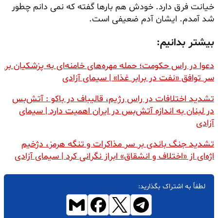
خیانت فرق دارد. خودش هم بارها گفته که نمی دانم چطور
شد آمدم. ایشان آدم ضعیفی است.
بیشتر بدانیم:
دعوا در راس حکومت؛ حمله مهره‌های خامنه‌ای به پزشکیان بر
سر توافق «نفت در برابر غذا» | سیمای آزادی
تشدید اختلافات در راس رژیم، قالیباف در باکو : آتش‌بس
در لبنان به اندازه آتش‌بس در ایران اهمیت دارد | سیمای
آزادی
تشدید جنگ باندی بر سر مذاکرات و تنگه هرمز، دژخیم
اژه‌ای از «اختلاف و انشقاق» ابراز نگرانی کرد | سیمای آزادی
لطفاً به اشتراک بگذارید: