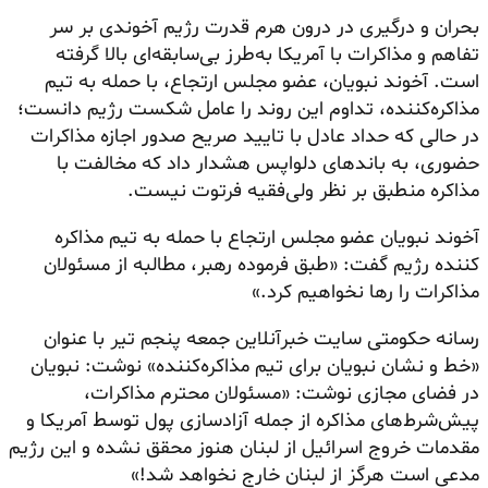
بحران و درگیری در درون هرم قدرت رژیم آخوندی بر سر
تفاهم و مذاکرات با آمریکا به‌طرز بی‌سابقه‌ای بالا گرفته
است. آخوند نبویان، عضو مجلس ارتجاع، با حمله به تیم
مذاکره‌کننده، تداوم این روند را عامل شکست رژیم دانست؛
در حالی که حداد عادل با تایید صریح صدور اجازه مذاکرات
حضوری، به باندهای دلواپس هشدار داد که مخالفت با
مذاکره منطبق بر نظر ولی‌فقیه فرتوت نیست.
آخوند نبویان عضو مجلس ارتجاع با حمله به تیم مذاکره
کننده رژیم گفت: «طبق فرموده رهبر، مطالبه از مسئولان
مذاکرات را رها نخواهیم کرد.»
رسانه حکومتی سایت خبرآنلاین جمعه پنجم تیر با عنوان
«خط و نشان نبویان برای تیم مذاکره‌کننده» نوشت: نبویان
در فضای مجازی نوشت: «مسئولان محترم مذاکرات،
پیش‌شرط‌های مذاکره از جمله آزادسازی پول توسط آمریکا و
مقدمات خروج اسرائیل از لبنان هنوز محقق نشده و این رژیم
مدعی است هرگز از لبنان خارج نخواهد شد!»