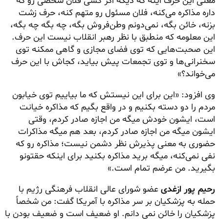
معنی این حرف اینه که دیگه اگر کسی فلان شخصی رو که
داره مذاکره می‌کنه، فلان مسئول رو متهم کنه، حرف زشت
بزنه، خائن بگه، نمی‌دونم وطن‌فروش بگه، چه بگه چه بگه،
این معلومه که منطبق با نظر رهبر انقلاب نیست این حرف.
این صحبت‌هایی که توی فضای مجازی و گاهی ممکنه توی
سخنرانی‌ها و توی تجمعات پیش بیاید، کجاش با این حرف
می‌خواند؟»
وی افزود: «این برای این نیستش که ما بیاییم توی خیابون
مردم را دو دسته بکنیم و در واقع بگیم که مذاکره خیانت
است، ایشون خودش میگه من اجازه صادر کردم، وقتی
ایشون میگه من اجازه صادر کردم، بعد هم میگه مذاکرات
حضوری به معنی پذیرش نظر دشمن نیست؛ مذاکره رو که
نفی نمی‌کنه، میگه برید مذاکره بکنید برای اینکه حقتونو
بگیرید. من عرضم تمام است.»
رحیم پور ازغدی
عضو شورای عالی انقلاب فرهنگی رژیم با
حمله به پزشکیان بر سر مذاکره با آمریکا گفت: من شخصاً
پزشکیان را خائن نمی دانم. او ضعیف است و ضعیف بودن با