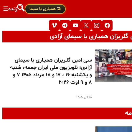
زنده
☰
🤝 همیاری با سیما
گلریزان همیاری با سیمای آزادی
سـی امین گلـریزان همیـاری با سیمای
آزادی؛ تلویزیون ملی ایران جمعه، شنبه
و یکشنبه ۱۶ ، ۱۷ و ۱۸ مرداد ۱۴۰۵ ۷ و
۸ و ۹ اوت ۲۰۲۶
۲۸ تیر ۱۴۰۵
مه