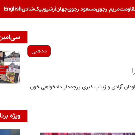
قاومت
مریم رجوی
مسعود رجوی
جهان
آرشیو
پیک‌شادی
English
سی‌امین 
مذهبی
ا
اودان آزادی و زینب کبری پرچمدار دادخواهی خون
ویژه برنا