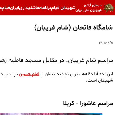
سیمای آزادی
شهیدان قیام
برنامه‌ها
شنیداری
ایران
قیام
م
تلویزیون ملی ایران
شامگاه فاتحان (شام غریبان)
۱۴۰۵/۴/۵
مراسم شام غریبان، در مقابل مسجد فاطمه‌ زهر
این لحظهٔ لحظه‌ها، برای تجدید پیمان با
امام حسین
، پیامبر ج
شهیدان است.
مراسم عاشورا - کربلا