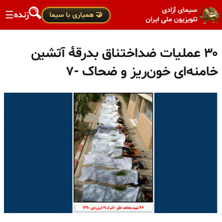
سیمای آزادی
زنده
☰
🤝 همیاری با سیما
تلویزیون ملی ایران
۳۰ عملیات ضداختناق بدرقهٔ آتشین
خامنه‌ای خون‌ریز و ضحاک -۷