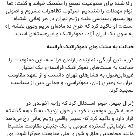
ارائه‌شده برای ممنوعیت تجمع را مضحک خواند و گفت: «ما
انواع مهملات را شنیدیم. سرکوب تظاهرات مشروع و اصولی
اپوزیسیون سیاسی علیه رژیم تهران در هر زمانی اشتباه
است.» او تاکید کرد که طرح ده ماده‌ای مریم رجوی نقشه راه
به سوی یک ایران آزاد، دموکراتیک و غیرهسته‌ای است.
خیانت به سنت های دموکراتیک فرانسه
کریستین آریگی، نماینده پارلمان فرانسه، این ممنوعیت را
خیانت به سنت‌های دموکراتیک فرانسه و یک امتیاز
غیرقابل‌قبول به فشارهای تهران دانست و از تعهد مقاومت
ایران به رهبری زنان، دموکراسی، و جدایی دین از سیاست
تمجید کرد.
ژنرال جیمز. جونز استدلال کرد که رژیم آخوندی در
ضعیف‌ترین موقعیت خود در طول نزدیک به 5 دهه گذشته
قرار دارد و تاکید کرد که تغییر واقعی رژیم زمانی رخ می‌دهد
که نارضایتی گسترده عمومی با یک جنبش مقاومت منضبط
مانند مجاهدین خلق و شورای ملی مقاومت هم‌گرا شود. وی