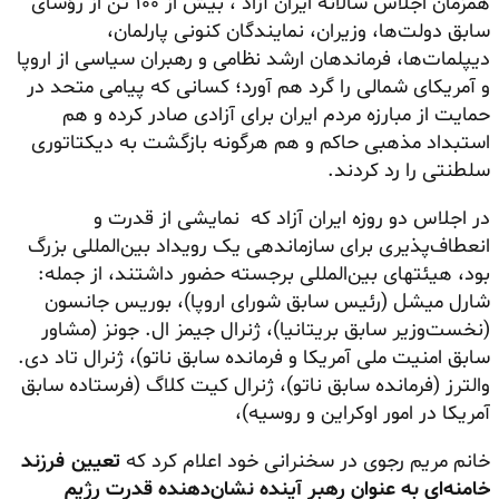
همزمان اجلاس سالانه ایران آزاد ، بیش از ۱۰۰ تن از رؤسای
سابق دولت‌ها، وزیران، نمایندگان کنونی پارلمان،
دیپلمات‌ها، فرماندهان ارشد نظامی و رهبران سیاسی از اروپا
و آمریکای شمالی را گرد هم آورد؛ کسانی که پیامی متحد در
حمایت از مبارزه مردم ایران برای آزادی صادر کرده و هم
استبداد مذهبی حاکم و هم هرگونه بازگشت به دیکتاتوری
سلطنتی را رد کردند.
در اجلاس دو روزه ایران آزاد که نمایشی از قدرت و
انعطاف‌پذیری برای سازماندهی یک رویداد بین‌المللی بزرگ
بود، هیئتهای بین‌المللی برجسته حضور داشتند، از جمله:
شارل میشل (رئیس سابق شورای اروپا)، بوریس جانسون
(نخست‌وزیر سابق بریتانیا)، ژنرال جیمز ال. جونز (مشاور
سابق امنیت ملی آمریکا و فرمانده سابق ناتو)، ژنرال تاد دی.
والترز (فرمانده سابق ناتو)، ژنرال کیت کلاگ (فرستاده سابق
آمریکا در امور اوکراین و روسیه)،
خانم مریم رجوی در سخنرانی خود اعلام کرد که
تعیین فرزند
خامنه‌ای به عنوان رهبر آینده نشان‌دهنده قدرت رژیم