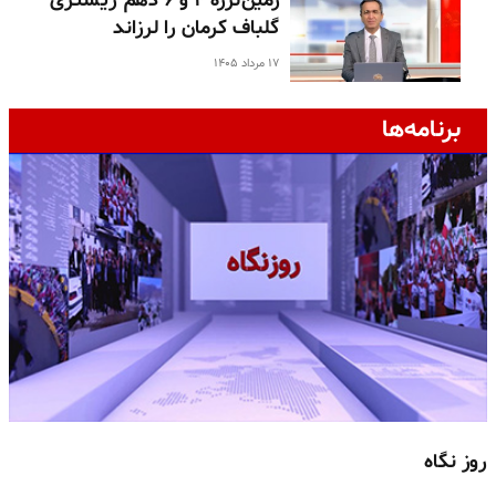
زمین‌لرزه ۴ و ۶ دهم ریشتری
گلباف کرمان را لرزاند
۱۷ مرداد ۱۴۰۵
برنامه‌ها
روز نگاه
ج