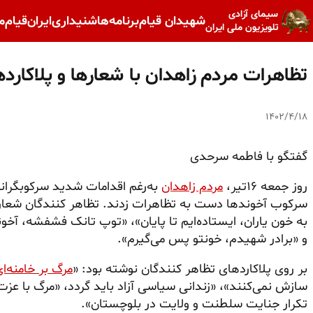
سیمای آزادی
شهیدان قیام
برنامه‌ها
شنیداری
ایران
قیام
م
تلویزیون ملی ایران
تظاهرات مردم زاهدان با شعارها و پلاکارد
۱۴۰۲/۴/۱۸
گفتگو با فاطمه سرحدی
روز جمعه ۱۶تیر،
مردم زاهدان
به‌رغم اقدامات شدید سرکوبگرانه
سرکوب آخوندها دست به تظاهرات زدند. تظاهر کنندگان شعار 
به خون یاران، ایستاده‌ایم تا پایان»، «توپ تانک فشفشه، آخون
و «برادر شهیدم، خونتو پس می‌گیرم».
بر روی پلاکاردهای تظاهر کنندگان نوشته بود: «
مرگ بر خامنه‌ا
سازش نمی‌کنند»، «زندانی سیاسی آزاد باید گردد، «مرگ با عزت
تکرار جنایت سلطنت و ولایت در بلوچستان».