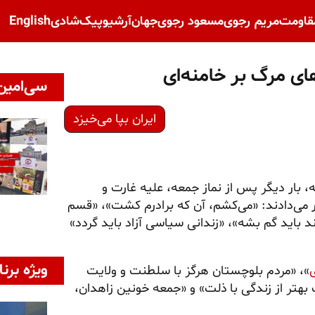
قاومت
مریم رجوی
مسعود رجوی
جهان
آرشیو
پیک‌شادی
English
های مرگ بر خامنه‌ای
سی‌امین 
ایران بپا می‌خیزد
، بار دیگر پس از نماز جمعه، علیه غارت و
می‌دادند: «می‌کشم، آن که برادرم کشت»، «قسم
د باید گم بشه»، «زندانی سیاسی آزاد باید گردد»
ویژه برنا
ی
»، «مردم بلوچستان هرگز با سلطنت و ولایت
 بهتر از زندگی با ذلت» و «جمعه خونین زاهدان،