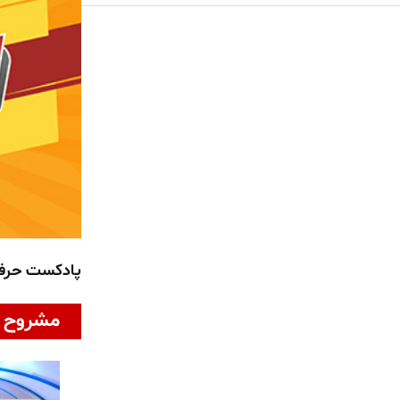
پادکست حر
مشروح ا