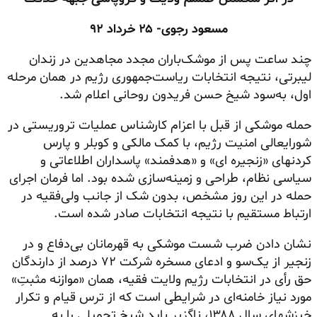
مسعود رجوی-
۲۵
خرداد
۹۲
چند ساعت پس از موشک‌باران مجدد مجاهدین در زندان
لیبرتی، نتیجه انتخابات ریاست‌جمهوری رژیم در همان مرحله
اول، به‌سود شیخ حسن فریدون روحانی اعلام شد.
حمله موشکی از قبل با اعزام کارشناس عملیات تروریستی در
شورایعالی امنیت رژیم، با کمک مالکی و کوبلر و پارس
کردنهای «زنجیره ای» و «هدفمند» پاسداران اطلاعاتی و
سیاسی نظام، طراحی و زمینه‌سازی شده بود. اما فرمان اجرای
حمله در این روز مشخص، بدون شک از جانب ولی‌فقیه در
ارتباط مستقیم با نتیجه انتخابات صادر شده است.
نشان دادن ضرب شست موشکی به قهرمانان بی‌دفاع و در
زنجیر از یک‌سو و ادعای مسخره شرکت ۷۲ درصد از دارندگان
حق رأی در انتخابات رژیم ولایت فقیه، همان «موازنه مثبتِ»
مورد نیاز خامنه‌ای در شرایطی است که از ترس قیام و تکرار
خیزشهای سال ۱۳۸۸، ناگزیر باید شیخ تحمیلی را به