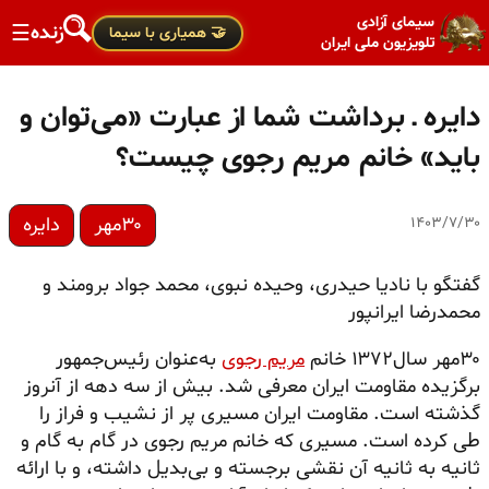
سیمای آزادی
زنده
☰
🤝 همیاری با سیما
تلویزیون ملی ایران
دایره ـ برداشت شما از عبارت «می‌توان و
باید» خانم مریم رجوی چیست؟
۳۰مهر
دایره
۱۴۰۳/۷/۳۰
گفتگو با نادیا حیدری، وحیده نبوی، محمد جواد برومند و
محمدرضا ایرانپور
۳۰مهر سال۱۳۷۲ خانم
مریم رجوی
به‌عنوان رئیس‌جمهور
برگزیده مقاومت ایران معرفی شد. بیش از سه دهه از آنروز
گذشته است. مقاومت ایران مسیری پر از نشیب و فراز را
طی کرده است. مسیری که خانم مریم رجوی در گام به گام و
ثانیه به ثانیه آن نقشی برجسته و بی‌بدیل داشته، و با ارائه