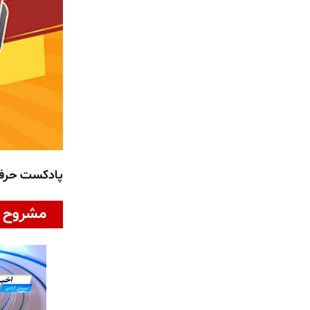
پادکست حر
مشروح ا