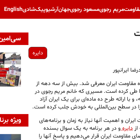
قاومت
مریم رجوی
مسعود رجوی
جهان
آرشیو
پیک‌شادی
English
ت
سی‌امین 
دایره
ضا ایرانپور
ه مقاومت ایران معرفی شد. بیش از سه دهه از
ا طی کرده است. مسیری که خانم مریم رجوی در
 با ارائه طرح ده ماده‌ای برای یک ایران آزاد
در سطح بین‌المللی به خودش جلب کرده است.
ویژه برنا
ان و اهمیت آنها نیاز به زمان و برنامه‌های
 از
دایره
و در هر برنامه به یک سوال بسنده
 بحث با ۴میهمان برنامه از اعضای مقاومت ایران قرار می‌دهیم و پاسخ آنها را