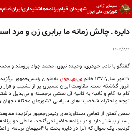
سیمای آزادی
شهیدان قیام
برنامه‌ها
شنیداری
ایران
قیام
م
تلویزیون ملی ایران
دایره ـ چالش زمانه ما برابری زن و مرد اس
۱۴۰۳/۸/۴
گفتگو با نادیا حیدری، وحیده نبوی، محمد جواد برومند و محمدر
۳۰مهر سال۱۳۷۲ خانم
مریم رجوی
به‌عنوان رئیس‌جمهور برگزید
آنروز گذشته است. مقاومت ایران مسیری پر از نشیب و فراز ر
گام به گام و ثانیه به ثانیه آن نقشی برجسته و بی‌بدیل داشته، و
توجه و احترام شخصیت‌های سیاسی کشورهای مختلف جهان را 
سخن گفتن از تمامی دستاوردهای رئیس‌جمهور برگزیده مقاومت ایر
بسیار بیشتر دارد و در برنامه حاضر نمی‌گنجد. ما طی دو برنامه
کردیم. یک سوال که آنرا در دایره