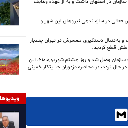
اداران سازمان در اصفهان داشت و به از عهده وظایف
ش فعالی در سازماندهی نیروهای این شهر و
د، و به‌دنبال دستگیری همسرش در تهران چندبار
باطش قطع گردید.
سرانجام توسط خواهر مجاهدش غنچه حسینی‌برزی، مجدداً به سازمان وصل شد و روز هشتم شهریورماه۶۱، این
در حال تردد، در محاصره مزدوران جنایتکار خمینی
ویدیوها