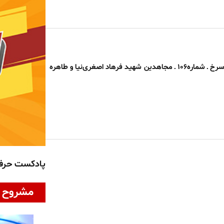
بخوان بنام گل سرخ ـ شماره۱۰۶ ـ مجاهدین شهید فرهاد اصغری‌نیا و طاهره
پادکست حر
مشروح ا